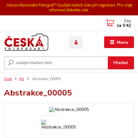
Jste profesionální fotograf? Využijte našich slev při registraci. Pro více
informací klikněte zde.
0
ks
za
0 Kč
Menu
Hledat
Úvod
Art
Abstrakce_00005
Abstrakce_00005