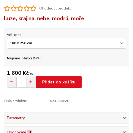
Ohodnotit produkt
Iluze, krajina, nebe, modrá, moře
Velikost
Nejsme plátci DPH
1 600 Kč
/
ks
Přidat do košíku
Číslo produktu:
K23-00059
Parametry
Hodnocení
0