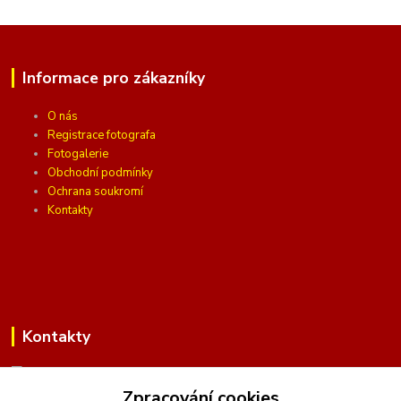
Informace pro zákazníky
O nás
Registrace fotografa
Fotogalerie
Obchodní podmínky
Ochrana soukromí
Kontakty
Kontakty
Zpracování cookies
(Po-Pá, 10 - 16 hod.)