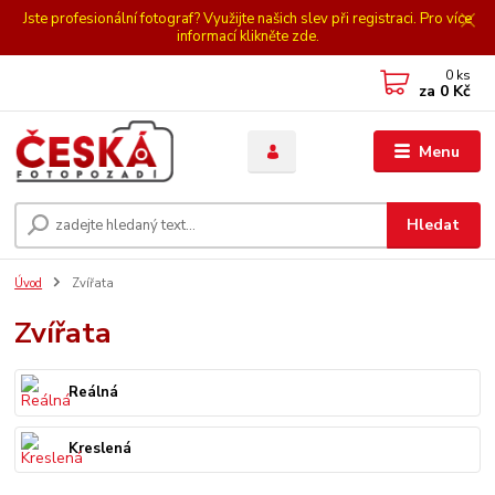
Jste profesionální fotograf? Využijte našich slev při registraci. Pro více
informací klikněte zde.
0
ks
za
0 Kč
Menu
Hledat
Úvod
Zvířata
Zvířata
Reálná
Kreslená