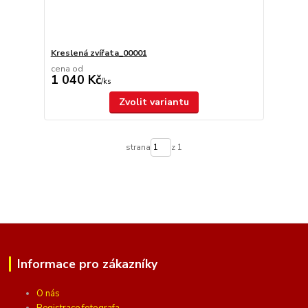
Kreslená zvířata_00001
cena od
1 040 Kč
/
ks
Zvolit variantu
strana
z 1
Informace pro zákazníky
O nás
Registrace fotografa