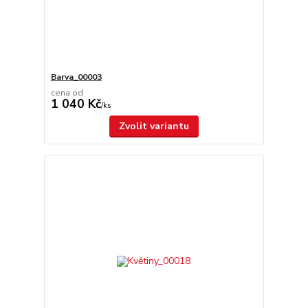
Barva_00003
cena od
1 040 Kč
/
ks
Zvolit variantu