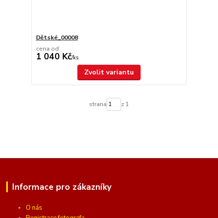
Dětské_00008
cena od
1 040 Kč
/
ks
Zvolit variantu
strana
z 1
Informace pro zákazníky
O nás