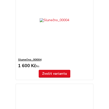
Slunečno_00004
1 600 Kč
/
ks
Zvolit variantu