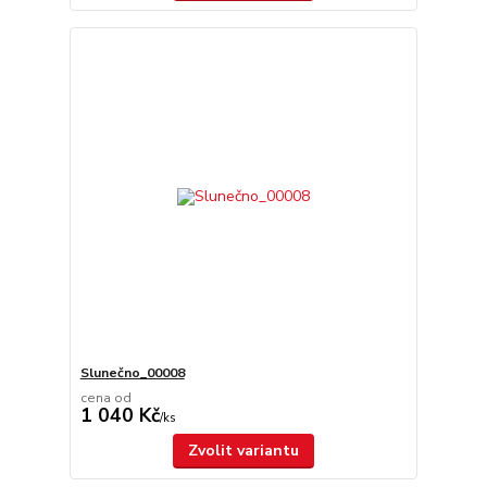
Slunečno_00008
cena od
1 040 Kč
/
ks
Zvolit variantu