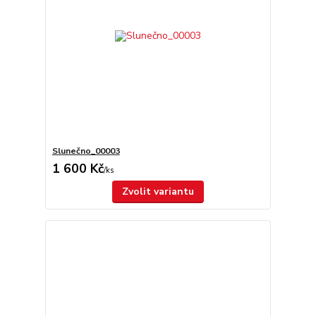
Slunečno_00003
1 600 Kč
/
ks
Zvolit variantu