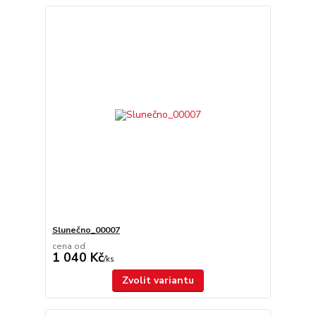
Slunečno_00007
cena od
1 040 Kč
/
ks
Zvolit variantu