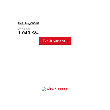
Květiny_00018
cena od
1 040 Kč
/
ks
Zvolit variantu