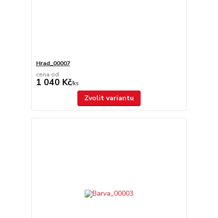
Hrad_00007
cena od
1 040 Kč
/
ks
Zvolit variantu