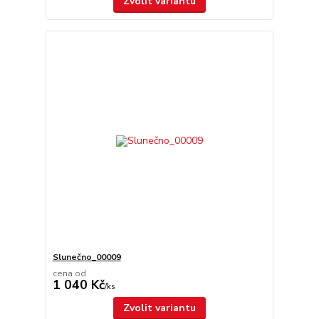
Zvolit variantu
Slunečno_00009
cena od
1 040 Kč
/
ks
Zvolit variantu