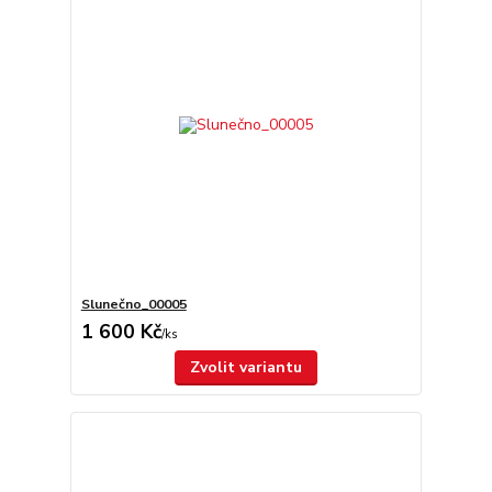
Slunečno_00005
1 600 Kč
/
ks
Zvolit variantu