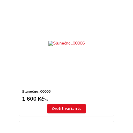
Slunečno_00006
1 600 Kč
/
ks
Zvolit variantu