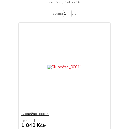
Zobrazuji 1-16 z 16
strana
z 1
Slunečno_00011
cena od
1 040 Kč
/
ks