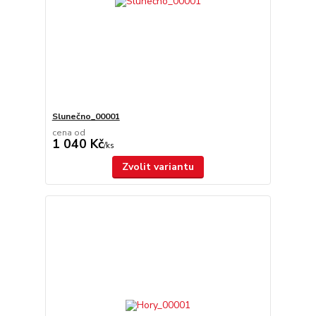
Slunečno_00001
cena od
1 040 Kč
/
ks
Zvolit variantu