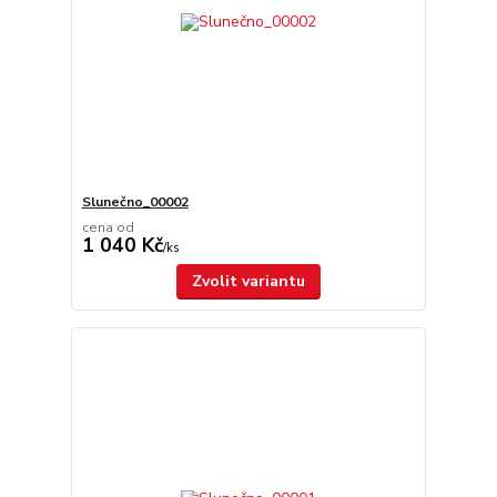
Slunečno_00002
cena od
1 040 Kč
/
ks
Zvolit variantu