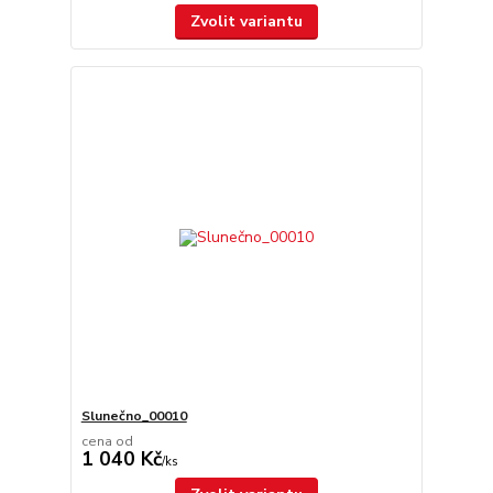
Zvolit variantu
Slunečno_00010
cena od
1 040 Kč
/
ks