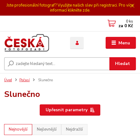
Jste profesionální fotograf? Využijte našich slev při registraci. Pro více
informací klikněte zde.
0
ks
za
0 Kč
Menu
Hledat
Úvod
Počasí
Slunečno
Slunečno
Upřesnit parametry
Nejnovější
Nejlevnější
Nejdražší