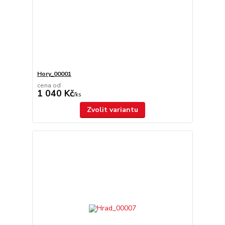
Hory_00001
cena od
1 040 Kč
/
ks
Zvolit variantu