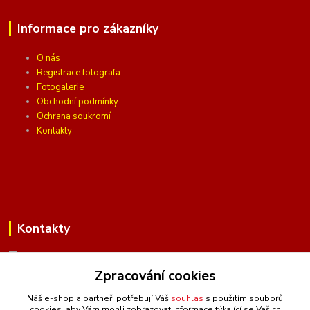
Informace pro zákazníky
O nás
Registrace fotografa
Fotogalerie
Obchodní podmínky
Ochrana soukromí
Kontakty
Kontakty
Zpracování cookies
(Po-Pá, 10 - 16 hod.)
Náš e-shop a partneři potřebují Váš
souhlas
s použitím souborů
cookies, aby Vám mohli zobrazovat informace týkající se Vašich