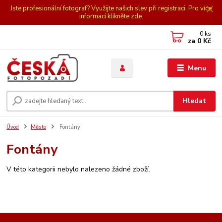
Jste profesionální fotograf? Využijte našich slev při registraci. Pro více
informací klikněte zde.
0
ks
za
0 Kč
Menu
Hledat
Úvod
Město
Fontány
Fontány
V této kategorii nebylo nalezeno žádné zboží.