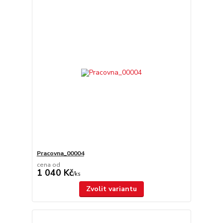
Pracovna_00004
cena od
1 040 Kč
/
ks
Zvolit variantu