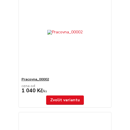
Pracovna_00002
cena od
1 040 Kč
/
ks
Zvolit variantu