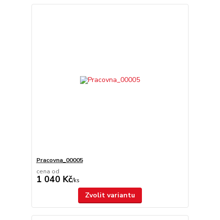
Pracovna_00005
cena od
1 040 Kč
/
ks
Zvolit variantu