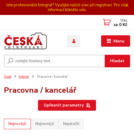
Jste profesionální fotograf? Využijte našich slev při registraci. Pro více
informací klikněte zde.
0
ks
za
0 Kč
Menu
Hledat
Úvod
Interiér
Pracovna / kancelář
Pracovna / kancelář
Upřesnit parametry
Nejnovější
Nejlevnější
Nejdražší