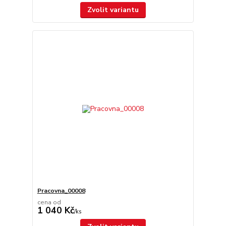
Zvolit variantu
Pracovna_00008
cena od
1 040 Kč
/
ks