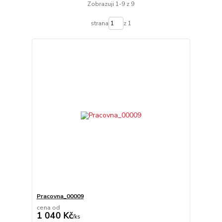
Zobrazuji 1-9 z 9
strana
z 1
Pracovna_00009
cena od
1 040 Kč
/
ks