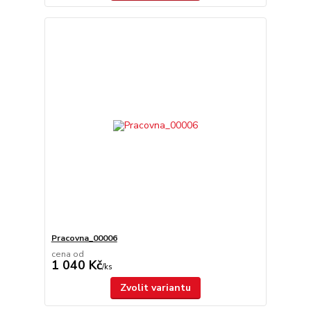
Pracovna_00006
cena od
1 040 Kč
/
ks
Zvolit variantu