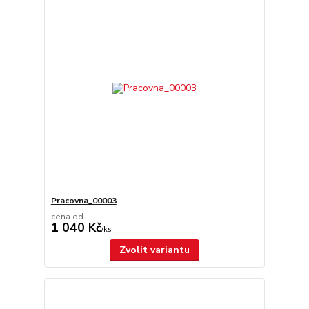
Pracovna_00003
cena od
1 040 Kč
/
ks
Zvolit variantu