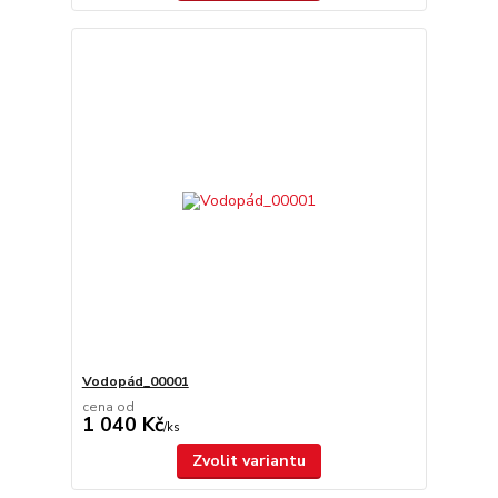
Vodopád_00001
cena od
1 040 Kč
/
ks
Zvolit variantu