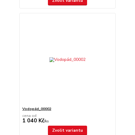
Zvolit variantu
Vodopád_00002
cena od
1 040 Kč
/
ks
Zvolit variantu