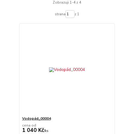
Zobrazuji 1-4 z 4
strana
z 1
Vodopád_00004
cena od
1 040 Kč
/
ks