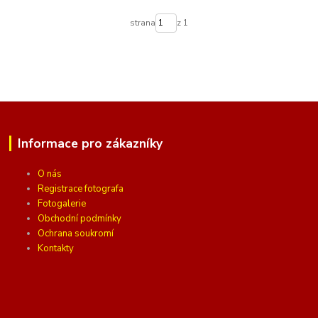
strana
z 1
Informace pro zákazníky
O nás
Registrace fotografa
Fotogalerie
Obchodní podmínky
Ochrana soukromí
Kontakty