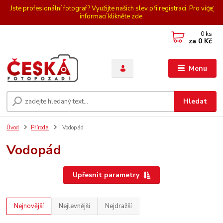
Jste profesionální fotograf? Využijte našich slev při registraci. Pro více
informací klikněte zde.
0
ks
za
0 Kč
Menu
Hledat
Úvod
Příroda
Vodopád
Vodopád
Upřesnit parametry
Nejnovější
Nejlevnější
Nejdražší