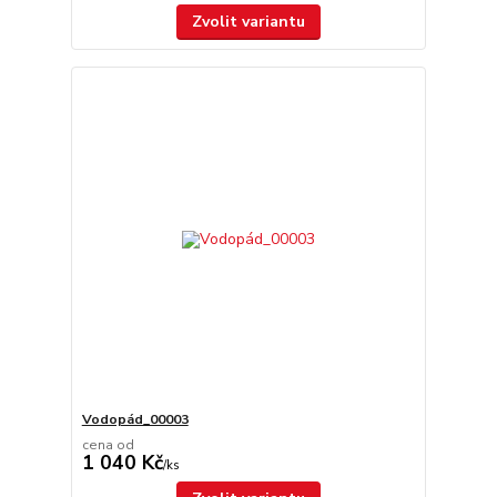
Zvolit variantu
Vodopád_00003
cena od
1 040 Kč
/
ks