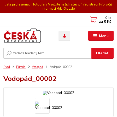
Jste profesionální fotograf? Využijte našich slev při registraci. Pro více
informací klikněte zde.
0
ks
za
0 Kč
Menu
Hledat
Úvod
Příroda
Vodopád
Vodopád_00002
Vodopád_00002