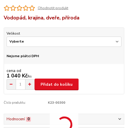
Ohodnotit produkt
Vodopád, krajina, dveře, příroda
Velikost
Nejsme plátci DPH
cena od
1 040 Kč
/
ks
Přidat do košíku
Číslo produktu:
K23-00300
Hodnocení
0