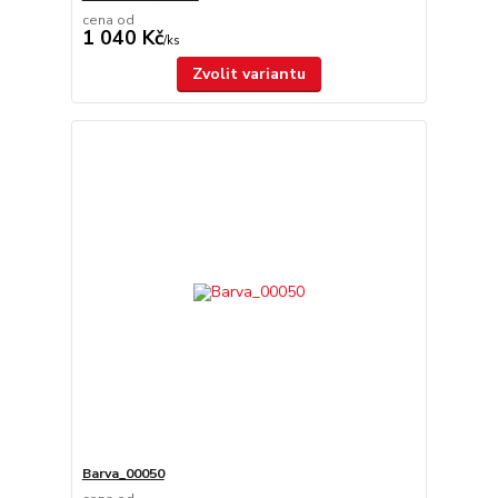
cena od
1 040 Kč
/
ks
Zvolit variantu
Barva_00050