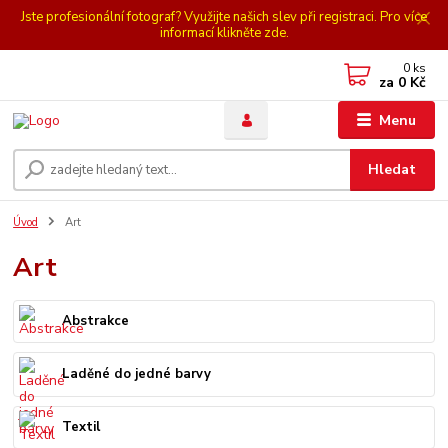
Jste profesionální fotograf? Využijte našich slev při registraci. Pro více
informací klikněte zde.
0
ks
za
0 Kč
Menu
Hledat
Úvod
Art
Art
Abstrakce
Laděné do jedné barvy
Textil