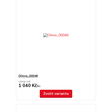
Dřevo_00046
cena od
1 040 Kč
/
ks
Zvolit variantu