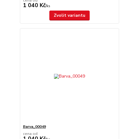
cena od
1 040 Kč
/
ks
Zvolit variantu
Barva_00049
cena od
1 040 Kč