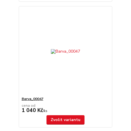
Barva_00047
cena od
1 040 Kč
/
ks
Zvolit variantu