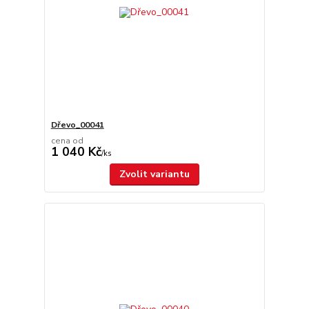
Dřevo_00041
cena od
1 040 Kč
/
ks
Zvolit variantu