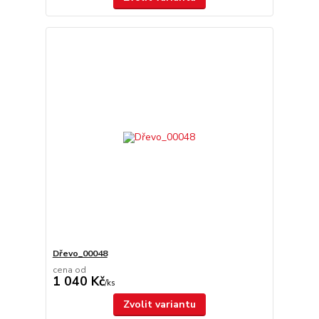
Dřevo_00048
cena od
1 040 Kč
/
ks
Zvolit variantu