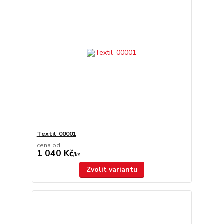
Textil_00001
cena od
1 040 Kč
/
ks
Zvolit variantu