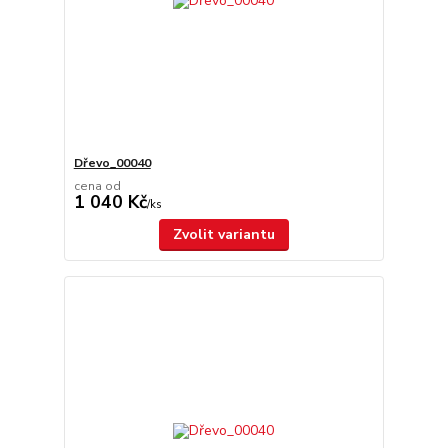
Dřevo_00040
cena od
1 040 Kč
/
ks
Zvolit variantu