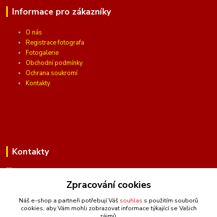
Informace pro zákazníky
O nás
Registrace fotografa
Fotogalerie
Obchodní podmínky
Ochrana soukromí
Kontakty
Kontakty
Zpracování cookies
(Po-Pá, 10 - 16 hod.)
Náš e-shop a partneři potřebují Váš
souhlas
s použitím souborů
cookies, aby Vám mohli zobrazovat informace týkající se Vašich
info@ceskafotopozadi.cz
zájmů.