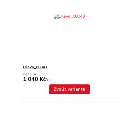
Dřevo_00043
cena od
1 040 Kč
/
ks
Zvolit variantu