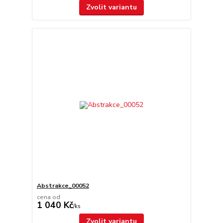
Zvolit variantu
Abstrakce_00052
cena od
1 040 Kč
/
ks
Zvolit variantu