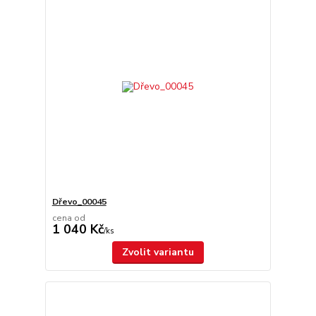
Dřevo_00045
cena od
1 040 Kč
/
ks
Zvolit variantu