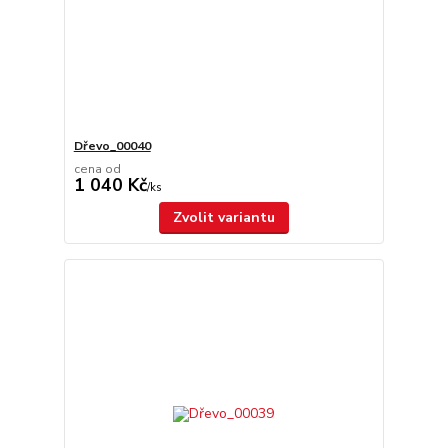
Dřevo_00040
cena od
1 040 Kč
/
ks
Zvolit variantu