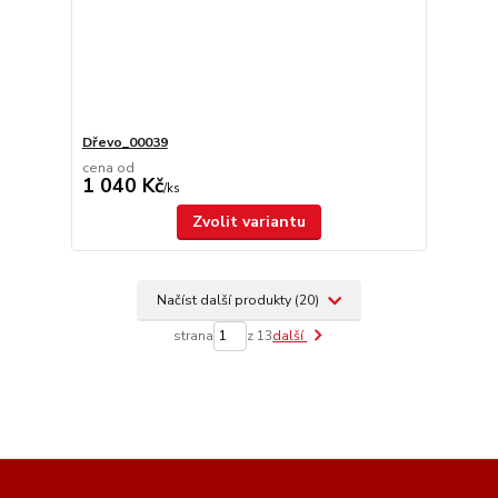
Dřevo_00039
cena od
1 040 Kč
/
ks
Zvolit variantu
Načíst další produkty (20)
strana
z 13
další