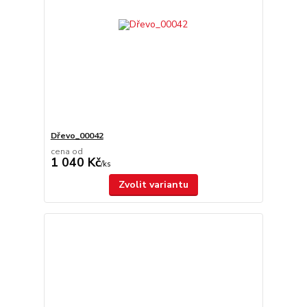
Dřevo_00042
cena od
1 040 Kč
/
ks
Zvolit variantu