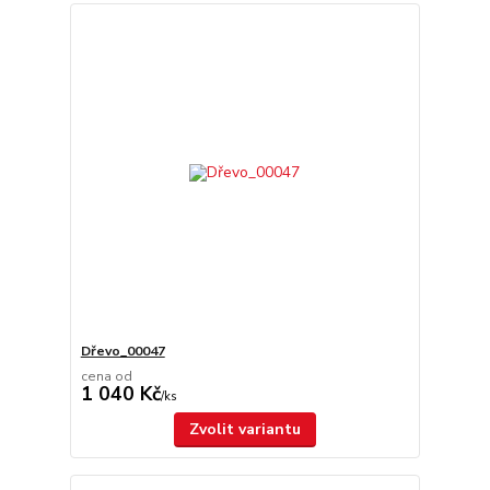
Dřevo_00047
cena od
1 040 Kč
/
ks
Zvolit variantu