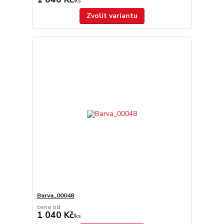
/
ks
Zvolit variantu
Barva_00048
cena od
1 040 Kč
/
ks