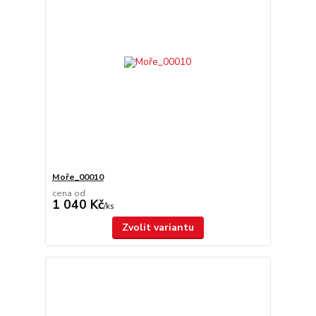
Moře_00010
cena od
1 040 Kč
/
ks
Zvolit variantu