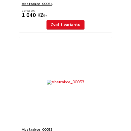
Abstrakce_00054
cena od
1 040 Kč
/
ks
Zvolit variantu
Abstrakce_00053