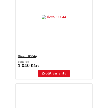
Dřevo_00044
cena od
1 040 Kč
/
ks
Zvolit variantu