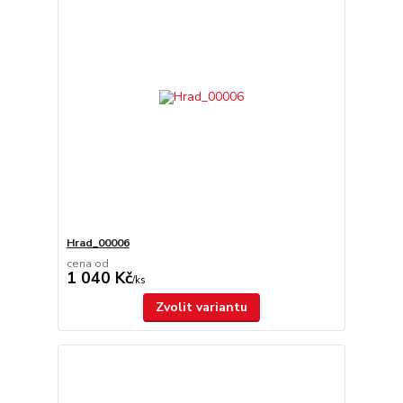
Hrad_00006
cena od
1 040 Kč
/
ks
Zvolit variantu