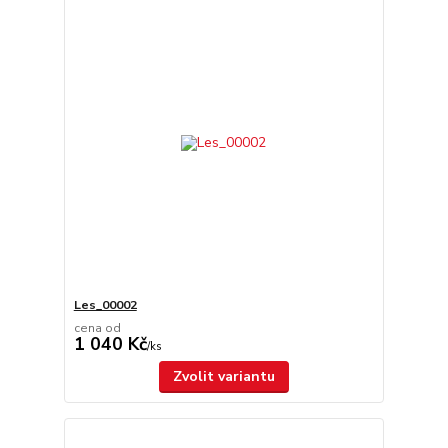
Les_00002
cena od
1 040 Kč
/
ks
Zvolit variantu