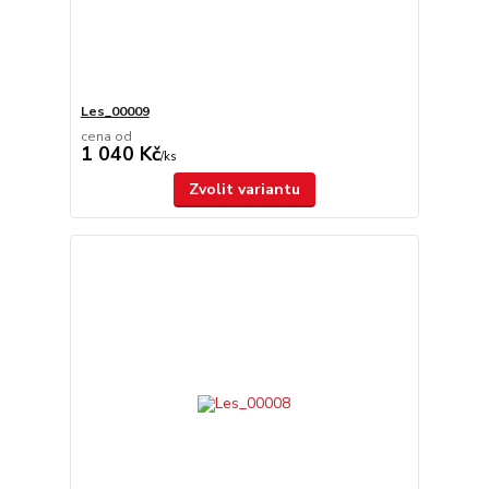
Les_00009
cena od
1 040 Kč
/
ks
Zvolit variantu