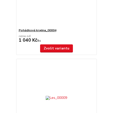
Pohádková krajina_00004
cena od
1 040 Kč
/
ks
Zvolit variantu