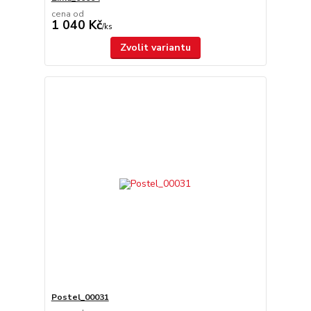
cena od
1 040 Kč
/
ks
Zvolit variantu
Postel_00031