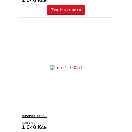
1 040 Kč
/
ks
Zvolit variantu
Interiér_00053
cena od
1 040 Kč
/
ks