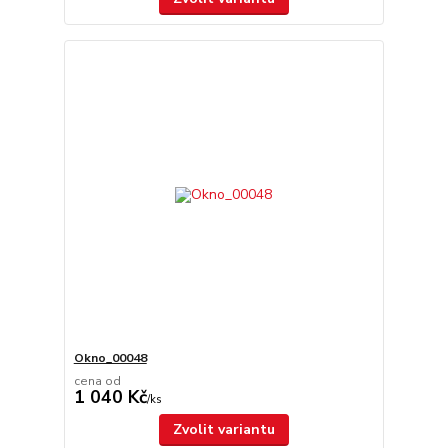
Okno_00048
cena od
1 040 Kč
/
ks
Zvolit variantu