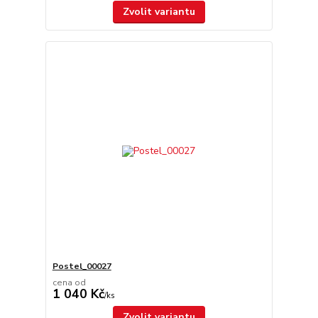
Zvolit variantu
Postel_00027
cena od
1 040 Kč
/
ks
Zvolit variantu