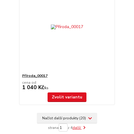
Příroda_00017
cena od
1 040 Kč
/
ks
Zvolit variantu
Načíst další produkty (20)
strana
z 4
další