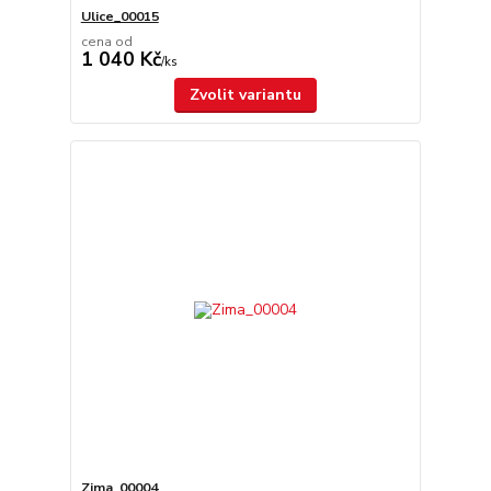
Ulice_00015
cena od
1 040 Kč
/
ks
Zvolit variantu
Zima_00004