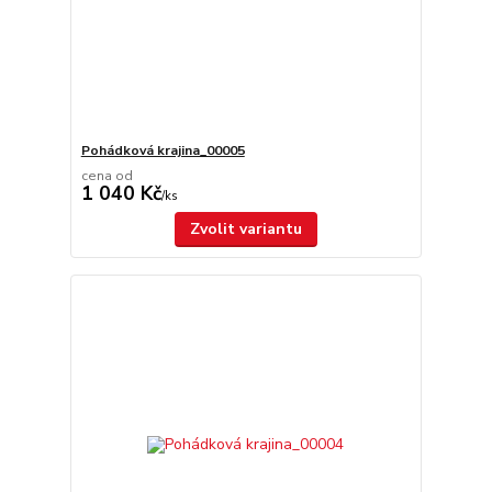
Pohádková krajina_00005
cena od
1 040 Kč
/
ks
Zvolit variantu