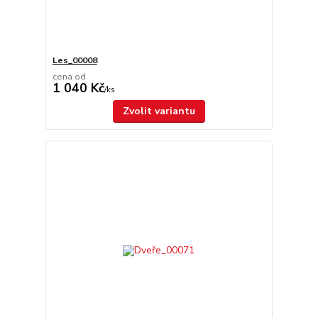
Les_00008
cena od
1 040 Kč
/
ks
Zvolit variantu