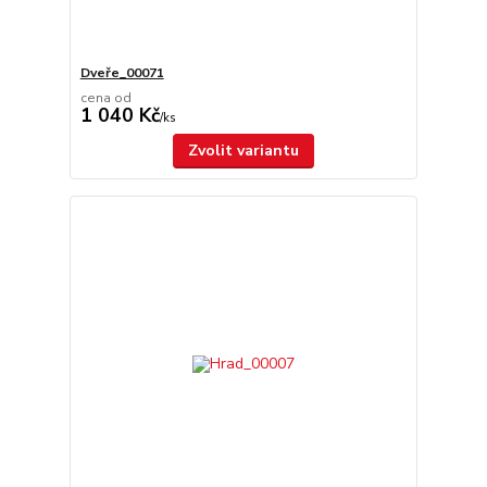
Dveře_00071
cena od
1 040 Kč
/
ks
Zvolit variantu