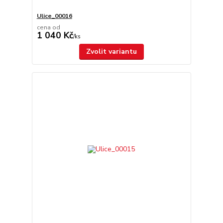
Ulice_00016
cena od
1 040 Kč
/
ks
Zvolit variantu