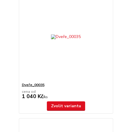
Dveře_00035
cena od
1 040 Kč
/
ks
Zvolit variantu