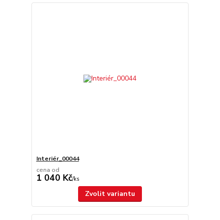
Interiér_00044
cena od
1 040 Kč
/
ks
Zvolit variantu