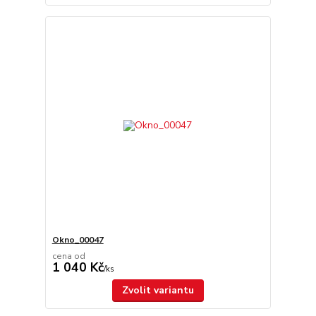
Okno_00047
cena od
1 040 Kč
/
ks
Zvolit variantu