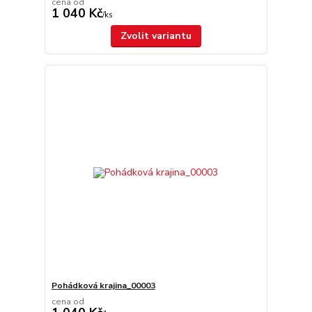
cena od
1 040 Kč
/
ks
Zvolit variantu
Pohádková krajina_00003
cena od