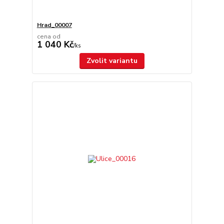
Hrad_00007
cena od
1 040 Kč
/
ks
Zvolit variantu