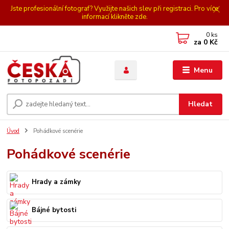
Jste profesionální fotograf? Využijte našich slev při registraci. Pro více
informací klikněte zde.
0
ks
za
0 Kč
Menu
Hledat
Úvod
Pohádkové scenérie
Pohádkové scenérie
Hrady a zámky
Bájné bytosti