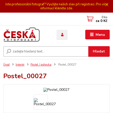
Jste profesionální fotograf? Využijte našich slev při registraci. Pro více
informací klikněte zde.
0
ks
za
0 Kč
Menu
Hledat
Úvod
Interiér
Postel / pohovka
Postel_00027
Postel_00027