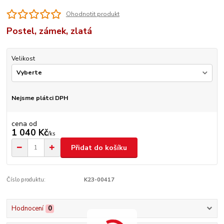
Ohodnotit produkt
Postel, zámek, zlatá
Velikost
Nejsme plátci DPH
cena od
1 040 Kč
/
ks
Přidat do košíku
Číslo produktu:
K23-00417
Hodnocení
0