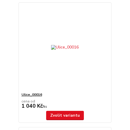
Ulice_00016
cena od
1 040 Kč
/
ks
Zvolit variantu