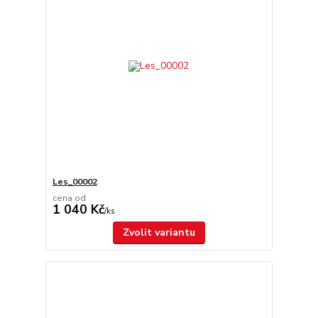
Les_00002
cena od
1 040 Kč
/
ks
Zvolit variantu