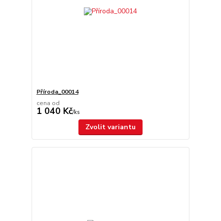
Příroda_00014
cena od
1 040 Kč
/
ks
Zvolit variantu