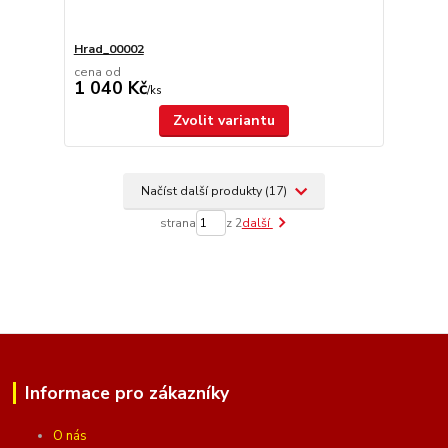
Hrad_00002
cena od
1 040 Kč
/
ks
Zvolit variantu
Načíst další produkty (17)
strana
z 2
další
Informace pro zákazníky
O nás