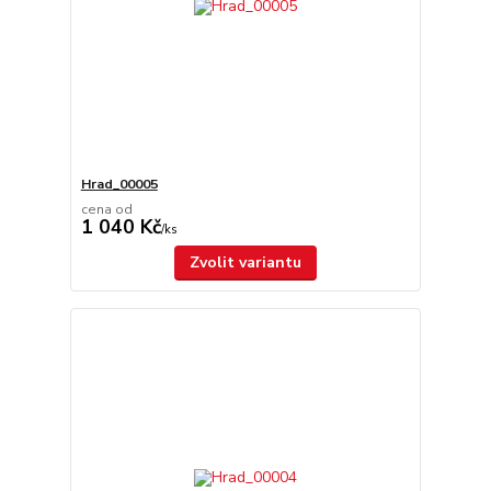
Hrad_00005
cena od
1 040 Kč
/
ks
Zvolit variantu