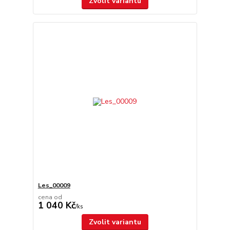
Zvolit variantu
Les_00009
cena od
1 040 Kč
/
ks
Zvolit variantu