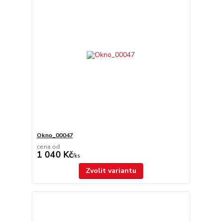
Okno_00047
cena od
1 040 Kč
/
ks
Zvolit variantu