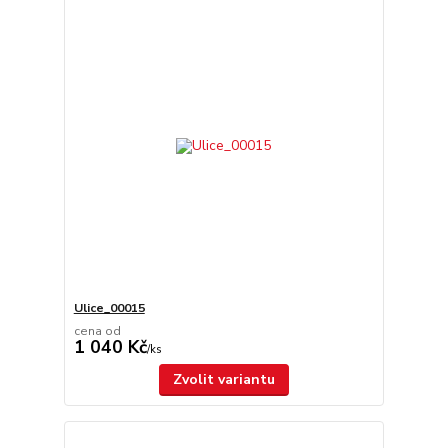
Ulice_00015
cena od
1 040 Kč
/
ks
Zvolit variantu