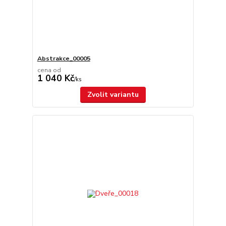
Abstrakce_00005
cena od
1 040 Kč
/
ks
Zvolit variantu