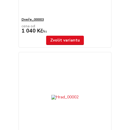
Dveře_00003
cena od
1 040 Kč
/
ks
Zvolit variantu