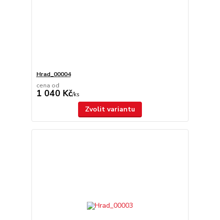
Hrad_00004
cena od
1 040 Kč
/
ks
Zvolit variantu