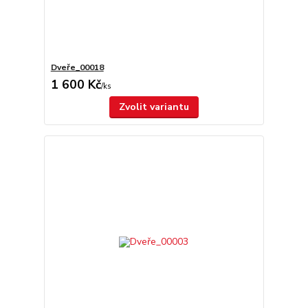
Dveře_00018
1 600 Kč
/
ks
Zvolit variantu