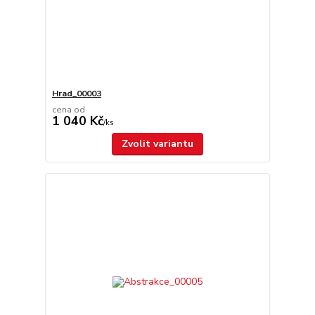
Hrad_00003
cena od
1 040 Kč
/
ks
Zvolit variantu