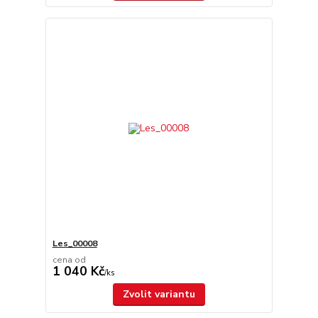
Les_00008
cena od
1 040 Kč
/
ks
Zvolit variantu