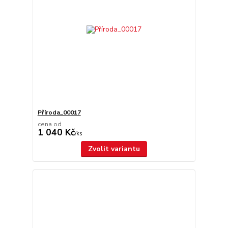
Příroda_00017
cena od
1 040 Kč
/
ks
Zvolit variantu