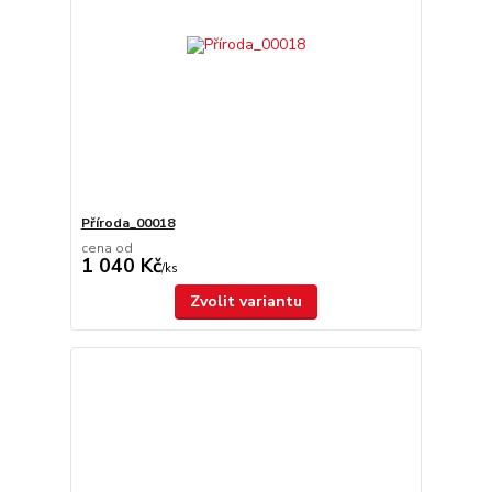
Příroda_00018
cena od
1 040 Kč
/
ks
Zvolit variantu