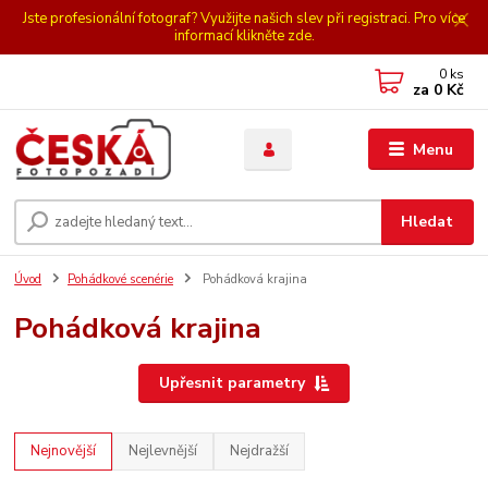
Jste profesionální fotograf? Využijte našich slev při registraci. Pro více
informací klikněte zde.
0
ks
za
0 Kč
Menu
Hledat
Úvod
Pohádkové scenérie
Pohádková krajina
Pohádková krajina
Upřesnit parametry
Nejnovější
Nejlevnější
Nejdražší