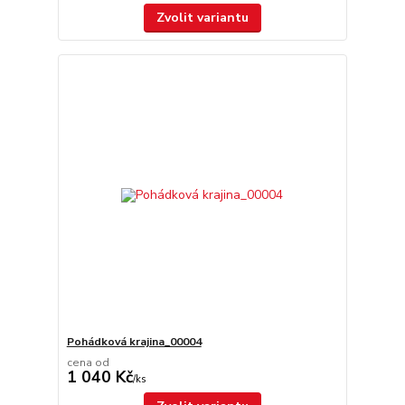
Zvolit variantu
Pohádková krajina_00004
cena od
1 040 Kč
/
ks