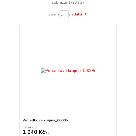
Zobrazuji 1-20 z 37
strana
z 2
další
Pohádková krajina_00005
cena od
1 040 Kč
/
ks