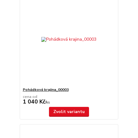
Pohádková krajina_00003
cena od
1 040 Kč
/
ks
Zvolit variantu