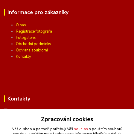
Informace pro zákazníky
O nás
Registrace fotografa
Fotogalerie
Obchodní podmínky
Ochrana soukromí
Kontakty
Kontakty
Zpracování cookies
(Po-Pá, 10 - 16 hod.)
Náš e-shop a partneři potřebují Váš
souhlas
s použitím souborů
cookies, aby Vám mohli zobrazovat informace týkající se Vašich