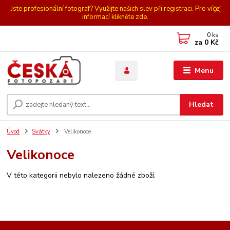
Jste profesionální fotograf? Využijte našich slev při registraci. Pro více
informací klikněte zde.
0
ks
za
0 Kč
Menu
Hledat
Úvod
Svátky
Velikonoce
Velikonoce
V této kategorii nebylo nalezeno žádné zboží.