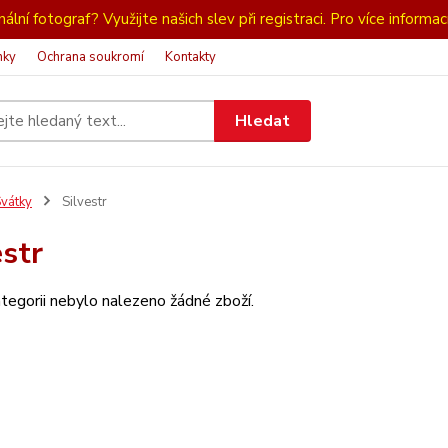
ální fotograf? Využijte našich slev při registraci. Pro více informac
nky
Ochrana soukromí
Kontakty
Hledat
vátky
Silvestr
estr
tegorii nebylo nalezeno žádné zboží.