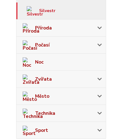
Silvestr
Příroda
Počasí
Noc
Zvířata
Město
Technika
Sport