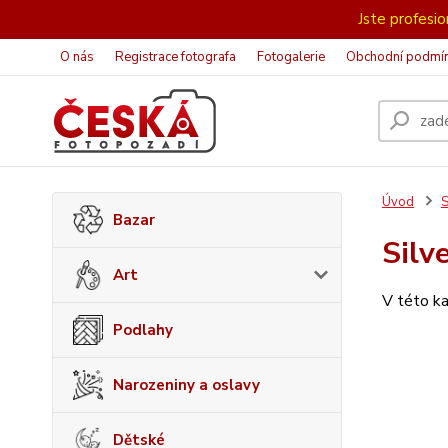
Jste profesion
O nás
Registrace fotografa
Fotogalerie
Obchodní podmí
Úvod
S
Bazar
Silv
Art
V této ka
Podlahy
Narozeniny a oslavy
Dětské