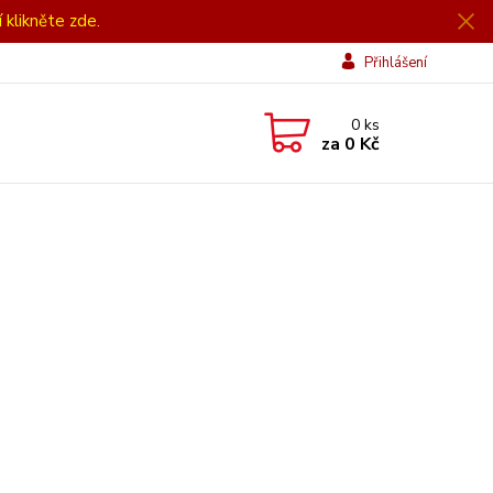
í klikněte zde.
Přihlášení
0
ks
za
0 Kč