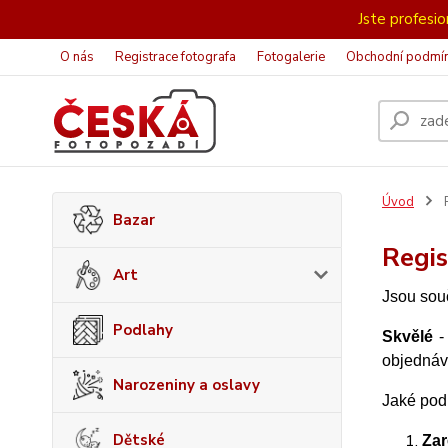
Jste profesion
O nás
Registrace fotografa
Fotogalerie
Obchodní podmí
Úvod
R
Bazar
Regis
Art
Jsou sou
Podlahy
Skvělé
-
objednávc
Narozeniny a oslavy
Jaké podm
Dětské
Zar