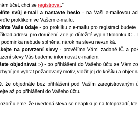
ám účet, chci se
registrovat
."
lňte svůj e-mail a nastavte heslo
- na Vaši e-mailovou adre
vrďte proklikem ve Vašem e-mailu.
lňte Vaše údaje
- po prokliku z e-mailu pro registraci budete
říklad adresu pro doručení. Zde je důležité vyplnit kolonku IČ -
o podmínka nebude splněna, nárok na slevu nevzniká.
kejte na potvrzení slevy
- prověříme Vámi zadané IČ a pok
řazení slevy Vás budeme informovat e-mailem.
ete objednávat :-)
- po přihlášení do Vašeho účtu se Vám zob
 chybí jen vybrat požadovaný motiv, vložit jej do košíku a objedn
ě, že objednáte bez přihlášení pod Vaším zaregistrovaným ú
ejte až po přihlášení do Vašeho účtu.
zorňujeme, že uvedená sleva se neaplikuje na fotopozadí, kter