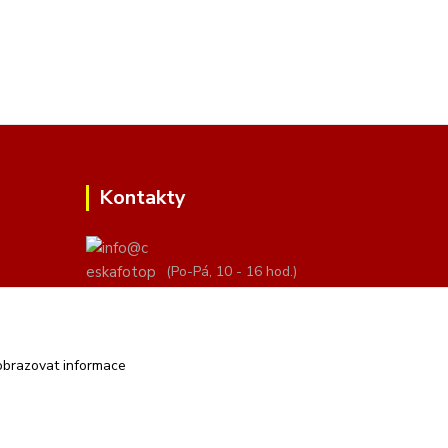
Kontakty
(Po-Pá, 10 - 16 hod.)
info@ceskafotopozadi.cz
obrazovat informace