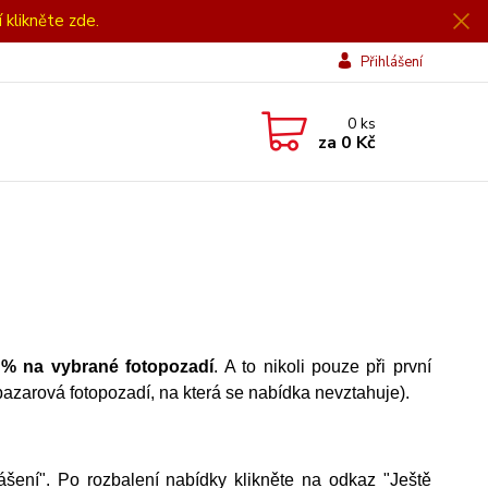
í klikněte zde.
Přihlášení
0
ks
za
0 Kč
 % na vybrané fotopozadí
. A to nikoli pouze při první
bazarová fotopozadí, na která se nabídka nevztahuje).
šení". Po rozbalení nabídky klikněte na odkaz "Ještě