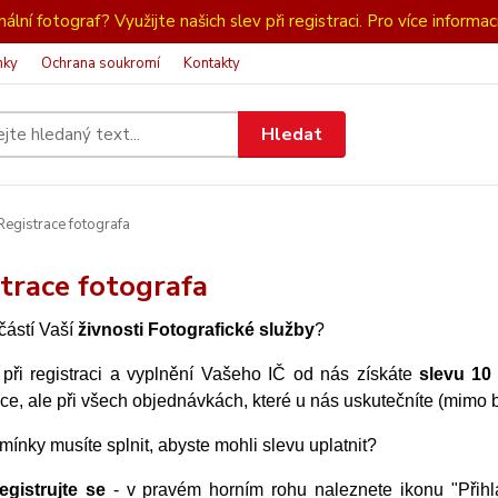
ální fotograf? Využijte našich slev při registraci. Pro více informac
nky
Ochrana soukromí
Kontakty
Hledat
egistrace fotografa
trace fotografa
částí Vaší
živnosti Fotografické služby
?
 při registraci a vyplnění Vašeho IČ od nás získáte
slevu 10
e, ale při všech objednávkách, které u nás uskutečníte (mimo 
ínky musíte splnit, abyste mohli slevu uplatnit?
egistrujte se
- v pravém horním rohu naleznete ikonu "Přihlá