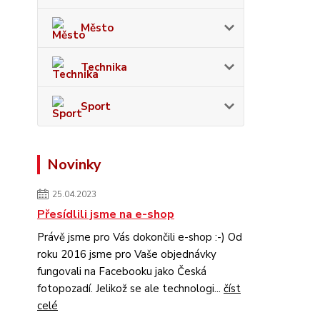
Město
Technika
Sport
Novinky
25.04.2023
Přesídlili jsme na e-shop
Právě jsme pro Vás dokončili e-shop :-) Od
roku 2016 jsme pro Vaše objednávky
fungovali na Facebooku jako Česká
fotopozadí. Jelikož se ale technologi...
číst
celé