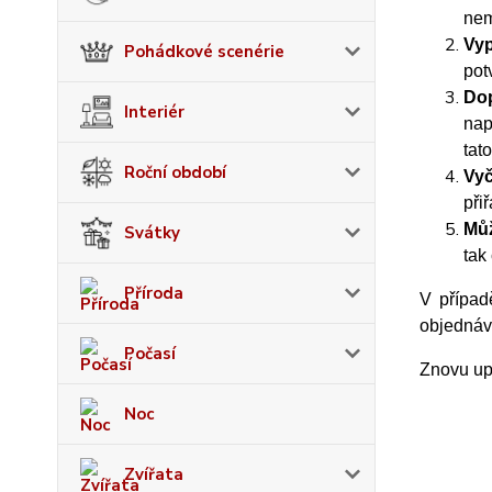
nem
Vyp
Pohádkové scenérie
pot
Dop
Interiér
nap
tat
Roční období
Vyč
při
Můž
Svátky
tak
Příroda
V případ
objednáv
Počasí
Znovu upo
Noc
Zvířata