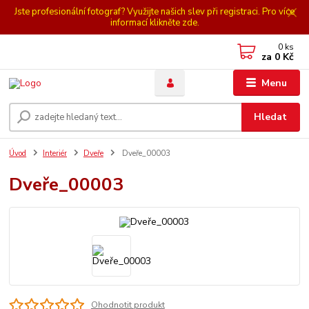
Jste profesionální fotograf? Využijte našich slev při registraci. Pro více
informací klikněte zde.
0
ks
za
0 Kč
Menu
Hledat
Úvod
Interiér
Dveře
Dveře_00003
Dveře_00003
Ohodnotit produkt