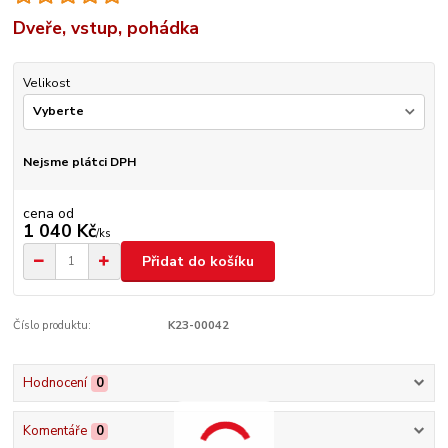
Dveře, vstup, pohádka
Velikost
Nejsme plátci DPH
cena od
1 040 Kč
/
ks
Přidat do košíku
Číslo produktu:
K23-00042
Hodnocení
0
Komentáře
0