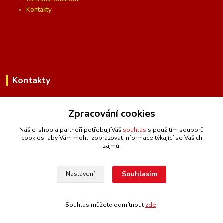
Kontakty
Kontakty
Zpracování cookies
(Po-Pá, 10 - 16 hod.)
Náš e-shop a partneři potřebují Váš
souhlas
s použitím souborů
cookies, aby Vám mohli zobrazovat informace týkající se Vašich
info@ceskafotopozadi.cz
zájmů.
Souhlasím
Nastavení
Souhlas můžete odmítnout
zde
.
Vytvořeno na
Eshop-rychle.cz