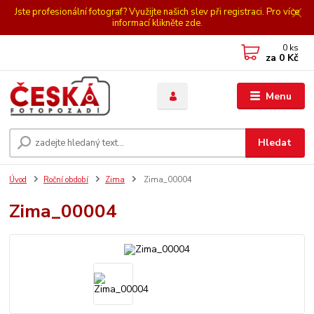
Jste profesionální fotograf? Využijte našich slev při registraci. Pro více
informací klikněte zde.
0
ks
za
0 Kč
Menu
Hledat
Úvod
Roční období
Zima
Zima_00004
Zima_00004