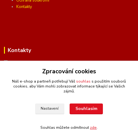
Ochrana soukromí
Kontakty
Kontakty
Zpracování cookies
(Po-Pá, 10 - 16 hod.)
Náš e-shop a partneři potřebují Váš
souhlas
s použitím souborů
cookies, aby Vám mohli zobrazovat informace týkající se Vašich
info@ceskafotopozadi.cz
zájmů.
Souhlasím
Nastavení
Souhlas můžete odmítnout
zde
.
Vytvořeno na
Eshop-rychle.cz