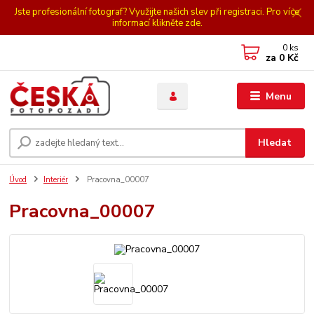
Jste profesionální fotograf? Využijte našich slev při registraci. Pro více
informací klikněte zde.
0
ks
za
0 Kč
Menu
Hledat
Úvod
Interiér
Pracovna_00007
Pracovna_00007