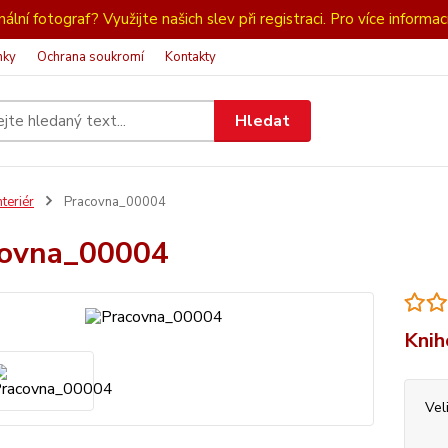
ální fotograf? Využijte našich slev při registraci. Pro více informac
nky
Ochrana soukromí
Kontakty
Hledat
nteriér
Pracovna_00004
covna_00004
Knih
Vel