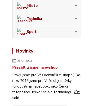
Město
Technika
Sport
Novinky
25.04.2023
Přesídlili jsme na e-shop
Právě jsme pro Vás dokončili e-shop :-) Od
roku 2016 jsme pro Vaše objednávky
fungovali na Facebooku jako Česká
fotopozadí. Jelikož se ale technologi...
číst
celé