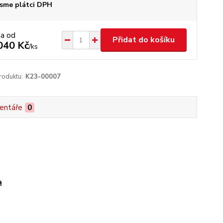
sme plátci DPH
na od
Přidat do košíku
040 Kč
/
ks
roduktu:
K23-00007
entáře
0
a