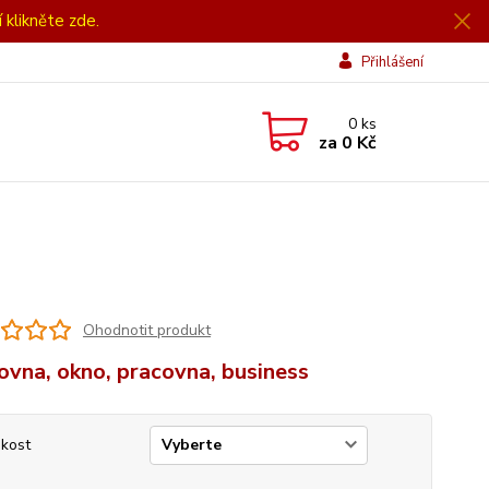
í klikněte zde.
Přihlášení
0
ks
za
0 Kč
Ohodnotit produkt
ovna, okno, pracovna, business
ikost