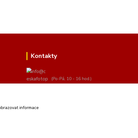
Kontakty
(Po-Pá, 10 - 16 hod.)
info@ceskafotopozadi.cz
obrazovat informace