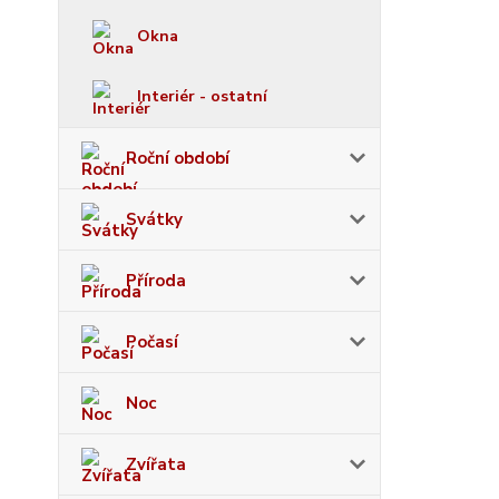
Okna
Interiér - ostatní
Roční období
Svátky
Příroda
Počasí
Noc
Zvířata