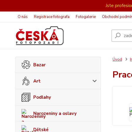
Jste profesion
O nás
Registrace fotografa
Fotogalerie
Obchodní podmí
Úvod
I
Bazar
Pra
Art
Podlahy
Narozeniny a oslavy
Dětské