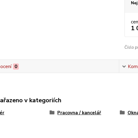
Nej
ce
1 
Číslo p
ocení
0
Kom
zařazeno v kategoriích
iér
Pracovna / kancelář
Okn