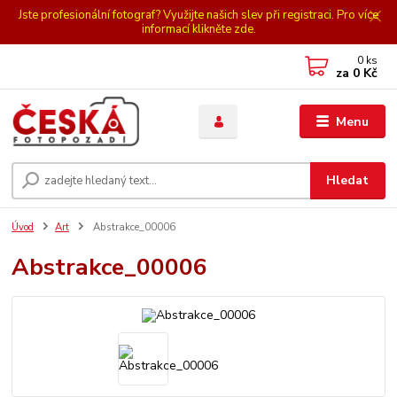
Jste profesionální fotograf? Využijte našich slev při registraci. Pro více
informací klikněte zde.
0
ks
za
0 Kč
Menu
Hledat
Úvod
Art
Abstrakce_00006
Abstrakce_00006