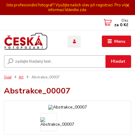
Jste profesionální fotograf? Využijte našich slev při registraci. Pro více
informací klikněte zde.
0
ks
za
0 Kč
Menu
Hledat
Úvod
Art
Abstrakce_00007
Abstrakce_00007