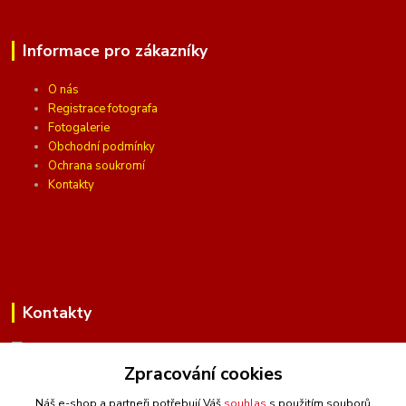
Informace pro zákazníky
O nás
Registrace fotografa
Fotogalerie
Obchodní podmínky
Ochrana soukromí
Kontakty
Kontakty
Zpracování cookies
(Po-Pá, 10 - 16 hod.)
Náš e-shop a partneři potřebují Váš
souhlas
s použitím souborů