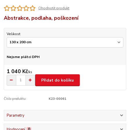
Ohodnotit produkt
Abstrakce, podlaha, poškození
Velikost
Nejsme plátci DPH
1 040 Kč
/
ks
Přidat do košíku
Číslo produktu:
K23-00061
Parametry
Hodnocení
0