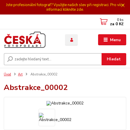
Jste profesionální fotograf? Využijte našich slev při registraci. Pro více
informací klikněte zde.
0
ks
za
0 Kč
Menu
Hledat
Úvod
Art
Abstrakce_00002
Abstrakce_00002