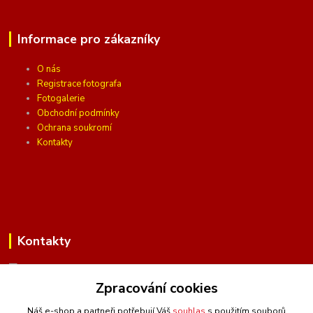
Informace pro zákazníky
O nás
Registrace fotografa
Fotogalerie
Obchodní podmínky
Ochrana soukromí
Kontakty
Kontakty
Zpracování cookies
(Po-Pá, 10 - 16 hod.)
Náš e-shop a partneři potřebují Váš
souhlas
s použitím souborů