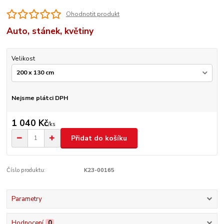
Ohodnotit produkt
Auto, stánek, květiny
Velikost
Nejsme plátci DPH
1 040 Kč
/
ks
Přidat do košíku
Číslo produktu:
K23-00165
Parametry
Hodnocení
0