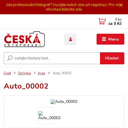
Jste profesionální fotograf? Využijte našich slev při registraci. Pro více
informací klikněte zde.
0
ks
za
0 Kč
Menu
Hledat
Úvod
Technika
Auta
Auto_00002
Auto_00002