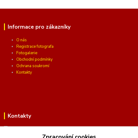
Informace pro zákazníky
O nás
Registrace fotografa
Fotogalerie
Obchodní podmínky
Ochrana soukromí
Kontakty
Kontakty
Zpracování cookies
(Po-Pá, 10 - 16 hod.)