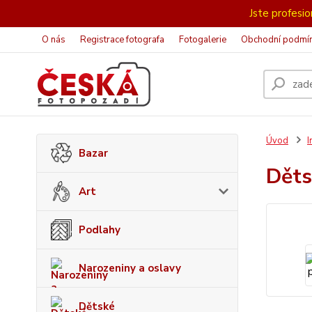
Jste profesion
O nás
Registrace fotografa
Fotogalerie
Obchodní podmí
Úvod
I
Bazar
Děts
Art
Podlahy
Narozeniny a oslavy
Dětské