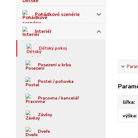
Pohádkové scenérie
Interiér
Dětský pokoj
Posezení u krbu
Para
Postel / pohovka
Param
Pracovna / kancelář
šířka
Závěsy
výška
Dveře