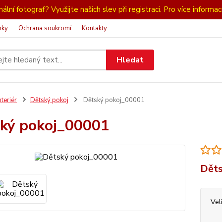
ální fotograf? Využijte našich slev při registraci. Pro více informac
nky
Ochrana soukromí
Kontakty
Hledat
nteriér
Dětský pokoj
Dětský pokoj_00001
ký pokoj_00001
Děts
Vel