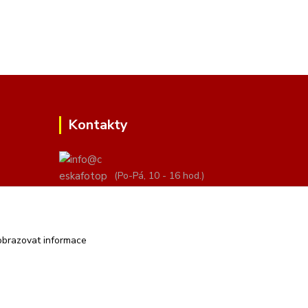
Kontakty
(Po-Pá, 10 - 16 hod.)
info@ceskafotopozadi.cz
obrazovat informace