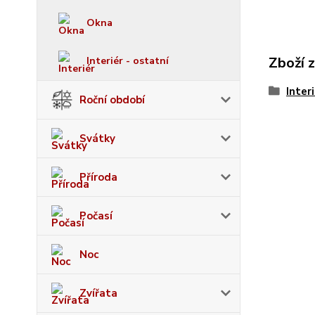
Okna
Zboží 
Interiér - ostatní
Inter
Roční období
Svátky
Příroda
Počasí
Noc
Zvířata