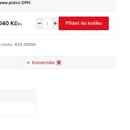
sme plátci DPH
040 Kč
Přidat do košíku
/
ks
roduktu:
K23-00304
Komentáře
0