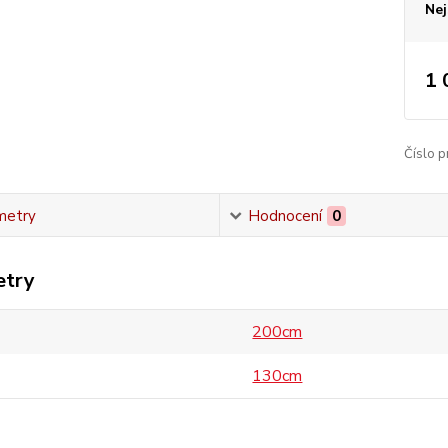
Nej
1 
Číslo p
metry
Hodnocení
0
etry
200cm
130cm