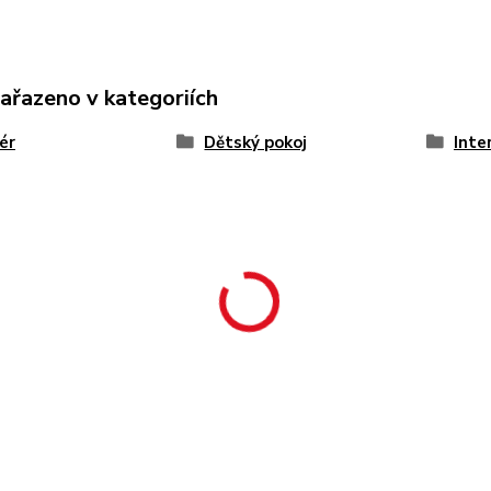
zařazeno v kategoriích
iér
Dětský pokoj
Inte