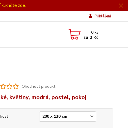
í klikněte zde.
Přihlášení
0
ks
za
0 Kč
Ohodnotit produkt
ké, květiny, modrá, postel, pokoj
ikost