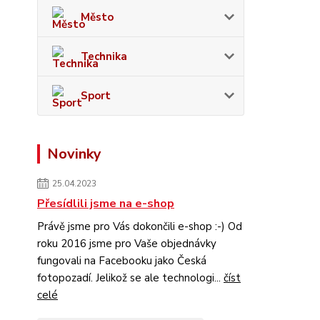
Město
Technika
Sport
Novinky
25.04.2023
Přesídlili jsme na e-shop
Právě jsme pro Vás dokončili e-shop :-) Od
roku 2016 jsme pro Vaše objednávky
fungovali na Facebooku jako Česká
fotopozadí. Jelikož se ale technologi...
číst
celé