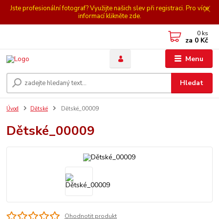
Jste profesionální fotograf? Využijte našich slev při registraci. Pro více
informací klikněte zde.
0
ks
za
0 Kč
Menu
Hledat
Úvod
Dětské
Dětské_00009
Dětské_00009
Ohodnotit produkt