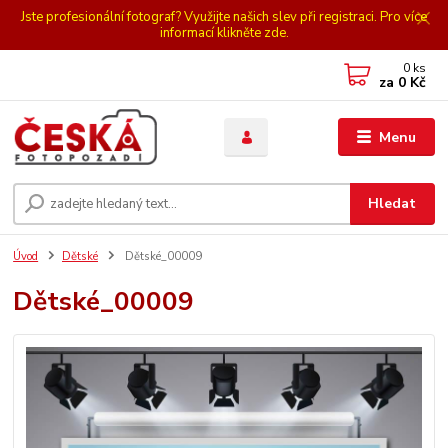
Jste profesionální fotograf? Využijte našich slev při registraci. Pro více
informací klikněte zde.
0
ks
za
0 Kč
Menu
Hledat
Úvod
Dětské
Dětské_00009
Dětské_00009