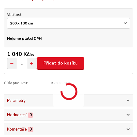
Velikost
Nejsme plátci DPH
1 040 Kč
/
ks
Přidat do košíku
Číslo produktu:
K23-00349
Parametry
Hodnocení
0
Komentáře
0