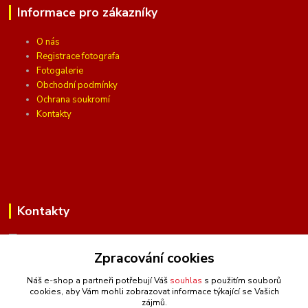
Informace pro zákazníky
O nás
Registrace fotografa
Fotogalerie
Obchodní podmínky
Ochrana soukromí
Kontakty
Kontakty
Zpracování cookies
(Po-Pá, 10 - 16 hod.)
Náš e-shop a partneři potřebují Váš
souhlas
s použitím souborů
cookies, aby Vám mohli zobrazovat informace týkající se Vašich
info@ceskafotopozadi.cz
zájmů.