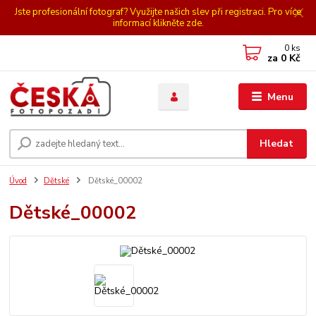
Jste profesionální fotograf? Využijte našich slev při registraci. Pro více
informací klikněte zde.
0
ks
za
0 Kč
Menu
Hledat
Úvod
Dětské
Dětské_00002
Dětské_00002