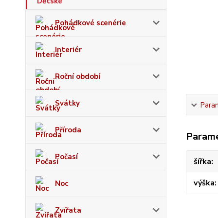
Pohádkové scenérie
Interiér
Roční období
Svátky
Para
Příroda
Param
Počasí
šířka
výška
Noc
Zvířata