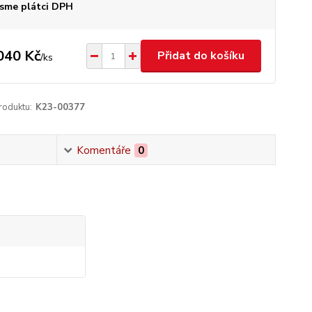
sme plátci DPH
040 Kč
Přidat do košíku
/
ks
roduktu:
K23-00377
Komentáře
0