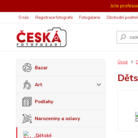
Jste profesion
O nás
Registrace fotografa
Fotogalerie
Obchodní podmí
Úvod
D
Bazar
Dět
Art
Podlahy
Narozeniny a oslavy
Dětské