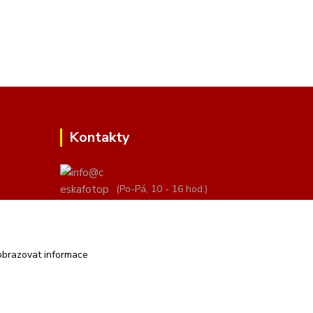
Kontakty
(Po-Pá, 10 - 16 hod.)
info@ceskafotopozadi.cz
obrazovat informace