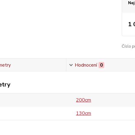
Nej
1 
Číslo p
metry
Hodnocení
0
etry
200cm
130cm