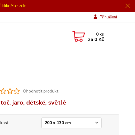
í klikněte zde.
Přihlášení
0
ks
za
0 Kč
Ohodnotit produkt
toč, jaro, dětské, světlé
ikost