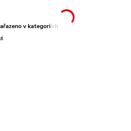
zařazeno v kategoriích
ké