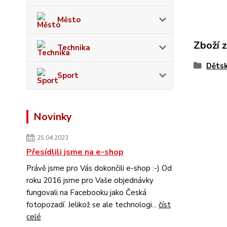
Město
Zboží 
Technika
Děts
Sport
Novinky
25.04.2023
Přesídlili jsme na e-shop
Právě jsme pro Vás dokončili e-shop :-) Od
roku 2016 jsme pro Vaše objednávky
fungovali na Facebooku jako Česká
fotopozadí. Jelikož se ale technologi...
číst
celé