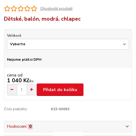
Ohodnotit produkt
Dětské, balón, modrá, chlapec
Velikost
Nejsme plátci DPH
cena od
1 040 Kč
/
ks
Přidat do košíku
Číslo produktu:
K23-00083
Hodnocení
0