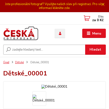
Jste profesionální fotograf? Využijte našich slev při registraci. Pro více
informací klikněte zde.
0
ks
za
0 Kč
Menu
Hledat
Úvod
Dětské
Dětské_00001
Dětské_00001