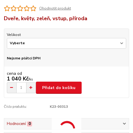
Ohodnotit produkt
Dveře, květy, zeleň, vstup, příroda
Velikost
Nejsme plátci DPH
cena od
1 040 Kč
/
ks
Přidat do košíku
Číslo produktu:
K23-00313
Hodnocení
0