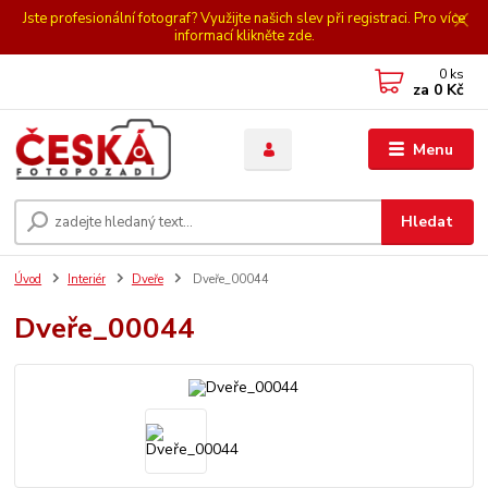
Jste profesionální fotograf? Využijte našich slev při registraci. Pro více
informací klikněte zde.
0
ks
za
0 Kč
Menu
Hledat
Úvod
Interiér
Dveře
Dveře_00044
Dveře_00044