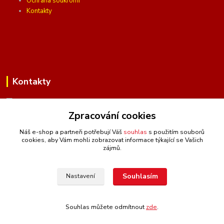
Ochrana soukromí
Kontakty
Kontakty
Zpracování cookies
(Po-Pá, 10 - 16 hod.)
Náš e-shop a partneři potřebují Váš
souhlas
s použitím souborů
cookies, aby Vám mohli zobrazovat informace týkající se Vašich
info@ceskafotopozadi.cz
zájmů.
Souhlasím
Nastavení
Souhlas můžete odmítnout
zde
.
Vytvořeno na
Eshop-rychle.cz