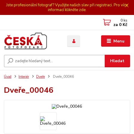
Jste profesionální fotograf? Využijte našich slev při registraci. Pro více
informací klikněte zde.
0
ks
za
0 Kč
Menu
Hledat
Úvod
Interiér
Dveře
Dveře_00046
Dveře_00046