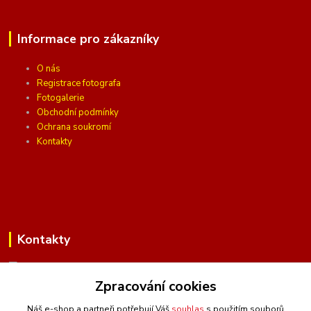
Informace pro zákazníky
O nás
Registrace fotografa
Fotogalerie
Obchodní podmínky
Ochrana soukromí
Kontakty
Kontakty
Zpracování cookies
(Po-Pá, 10 - 16 hod.)
Náš e-shop a partneři potřebují Váš
souhlas
s použitím souborů