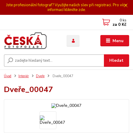
Jste profesionální fotograf? Využijte našich slev při registraci. Pro více
informací klikněte zde.
0
ks
za
0 Kč
Menu
Hledat
Úvod
Interiér
Dveře
Dveře_00047
Dveře_00047