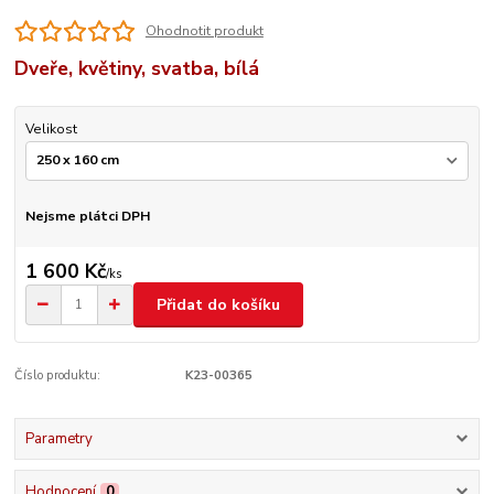
Ohodnotit produkt
Dveře, květiny, svatba, bílá
Velikost
Nejsme plátci DPH
1 600 Kč
/
ks
Přidat do košíku
Číslo produktu:
K23-00365
Parametry
Hodnocení
0