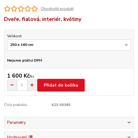
Ohodnotit produkt
Dveře, fialová, interiér, květiny
Velikost
Nejsme plátci DPH
1 600 Kč
/
ks
Přidat do košíku
Číslo produktu:
K23-00380
Parametry
Hodnocení
0