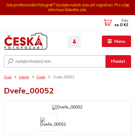
Jste profesionální fotograf? Využijte našich slev při registraci. Pro více
informací klikněte zde.
0
ks
za
0 Kč
Menu
Hledat
Úvod
Interiér
Dveře
Dveře_00052
Dveře_00052