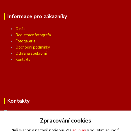
Informace pro zákazníky
O nás
Registrace fotografa
Fotogalerie
Obchodní podmínky
Ochrana soukromí
Kontakty
Kontakty
Zpracování cookies
(Po-Pá, 10 - 16 hod.)
Náš e-shop a partneři potřebují Váš
souhlas
s použitím souborů