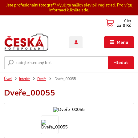
Jste profesionální fotograf? Využijte našich slev při registraci. Pro více
informací klikněte zde.
0
ks
za
0 Kč
Menu
Hledat
Úvod
Interiér
Dveře
Dveře_00055
Dveře_00055