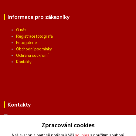
Informace pro zákazníky
O nás
Registrace fotografa
Fotogalerie
Obchodní podmínky
Ochrana soukromí
Kontakty
Kontakty
Zpracování cookies
(Po-Pá, 10 - 16 hod.)
Náš e-shop a partneři potřebují Váš
souhlas
s použitím souborů