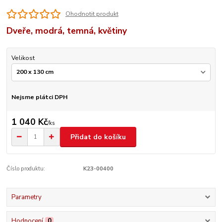
Ohodnotit produkt
Dveře, modrá, temná, květiny
Velikost
Nejsme plátci DPH
1 040 Kč
/
ks
Přidat do košíku
Číslo produktu:
K23-00400
Parametry
Hodnocení
0