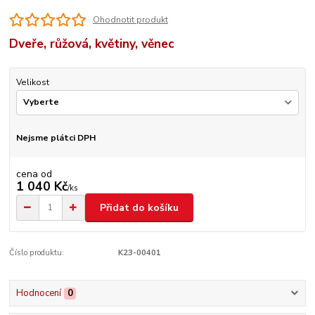
Ohodnotit produkt
Dveře, růžová, květiny, věnec
Velikost
Nejsme plátci DPH
cena od
1 040 Kč
/
ks
Přidat do košíku
Číslo produktu:
K23-00401
Hodnocení
0