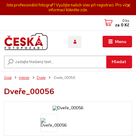
Jste profesionální fotograf? Využijte našich slev při registraci. Pro více
informací klikněte zde.
0
ks
za
0 Kč
Menu
Hledat
Úvod
Interiér
Dveře
Dveře_00056
Dveře_00056