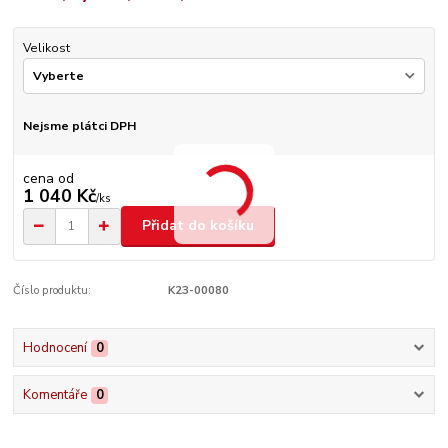
Velikost
Nejsme plátci DPH
cena od
1 040 Kč
/
ks
Přidat do košíku
Číslo produktu:
K23-00080
Hodnocení
0
Komentáře
0