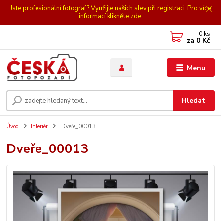
Jste profesionální fotograf? Využijte našich slev při registraci. Pro více
informací klikněte zde.
0
ks
za
0 Kč
Menu
Hledat
Úvod
Interiér
Dveře_00013
Dveře_00013