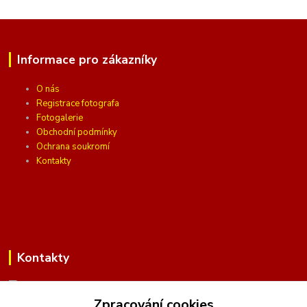
Informace pro zákazníky
O nás
Registrace fotografa
Fotogalerie
Obchodní podmínky
Ochrana soukromí
Kontakty
Kontakty
Zpracování cookies
(Po-Pá, 10 - 16 hod.)