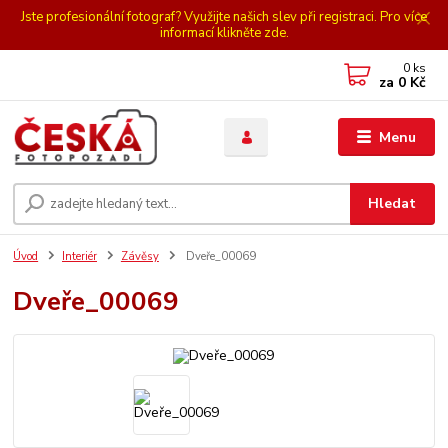
Jste profesionální fotograf? Využijte našich slev při registraci. Pro více
informací klikněte zde.
0
ks
za
0 Kč
Menu
Hledat
Úvod
Interiér
Závěsy
Dveře_00069
Dveře_00069