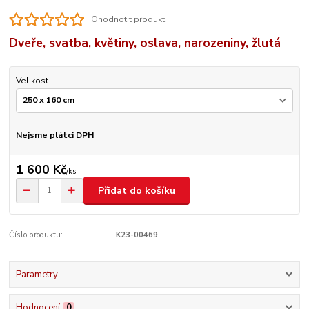
Ohodnotit produkt
Dveře, svatba, květiny, oslava, narozeniny, žlutá
Velikost
Nejsme plátci DPH
1 600 Kč
/
ks
Přidat do košíku
Číslo produktu:
K23-00469
Parametry
Hodnocení
0