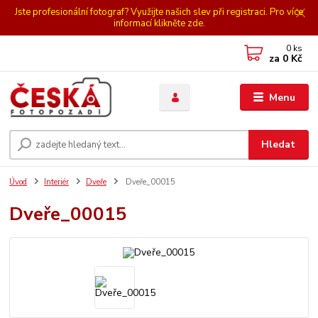
Jste profesionální fotograf? Využijte našich slev při registraci. Pro více
informací klikněte zde.
0
ks
za
0 Kč
Menu
Hledat
Úvod
Interiér
Dveře
Dveře_00015
Dveře_00015