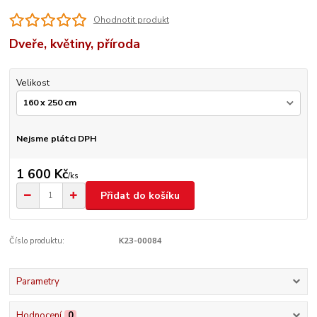
Ohodnotit produkt
Dveře, květiny, příroda
Velikost
Nejsme plátci DPH
1 600 Kč
/
ks
Přidat do košíku
Číslo produktu:
K23-00084
Parametry
Hodnocení
0