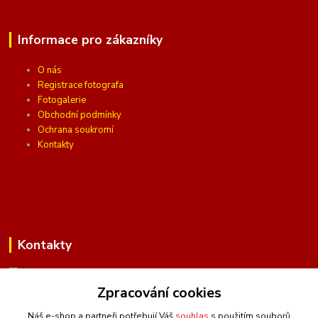
Informace pro zákazníky
O nás
Registrace fotografa
Fotogalerie
Obchodní podmínky
Ochrana soukromí
Kontakty
Kontakty
Zpracování cookies
(Po-Pá, 10 - 16 hod.)
Náš e-shop a partneři potřebují Váš
souhlas
s použitím souborů