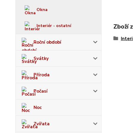
Okna
Zboží 
Interiér - ostatní
Inter
Roční období
Svátky
Příroda
Počasí
Noc
Zvířata