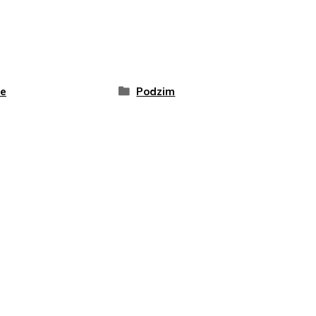
ře
Podzim