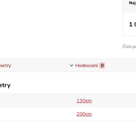
Nej
1 
Číslo p
metry
Hodnocení
0
etry
130cm
200cm