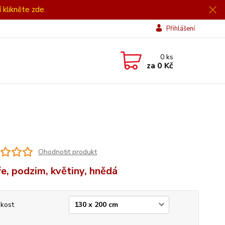
í klikněte zde.
Přihlášení
0
ks
za
0 Kč
Ohodnotit produkt
e, podzim, květiny, hnědá
ikost