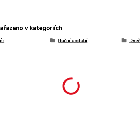
zařazeno v kategoriích
iér
Roční období
Dve