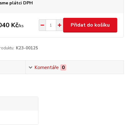
sme plátci DPH
040 Kč
Přidat do košíku
/
ks
roduktu:
K23-00125
Komentáře
0