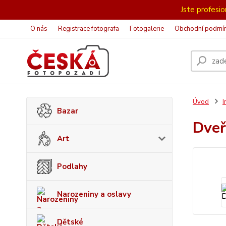
Jste profesion
O nás
Registrace fotografa
Fotogalerie
Obchodní podmí
Úvod
I
Bazar
Dve
Art
Podlahy
Narozeniny a oslavy
Dětské