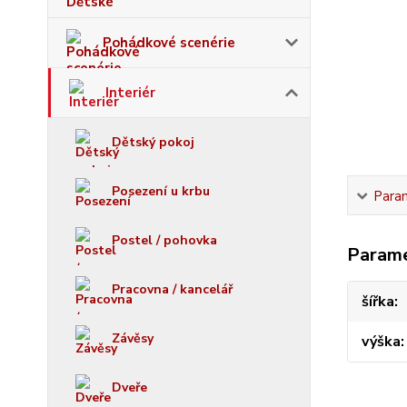
Pohádkové scenérie
Interiér
Dětský pokoj
Posezení u krbu
Para
Postel / pohovka
Param
Pracovna / kancelář
šířka
Závěsy
výška
Dveře