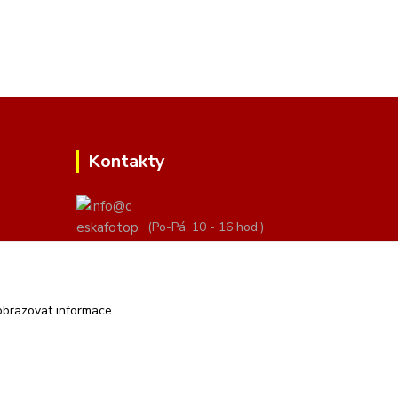
Kontakty
(Po-Pá, 10 - 16 hod.)
info@ceskafotopozadi.cz
obrazovat informace