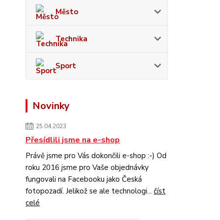
Město
Technika
Sport
Novinky
25.04.2023
Přesídlili jsme na e-shop
Právě jsme pro Vás dokončili e-shop :-) Od
roku 2016 jsme pro Vaše objednávky
fungovali na Facebooku jako Česká
fotopozadí. Jelikož se ale technologi...
číst
celé