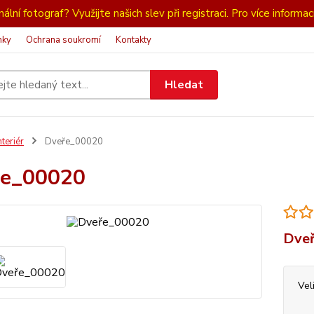
ální fotograf? Využijte našich slev při registraci. Pro více informac
nky
Ochrana soukromí
Kontakty
Hledat
nteriér
Dveře_00020
ře_00020
Dveř
Vel