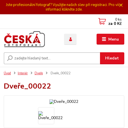
Jste profesionální fotograf? Využijte našich slev při registraci. Pro více
informací klikněte zde.
0
ks
za
0 Kč
Menu
Hledat
Úvod
Interiér
Dveře
Dveře_00022
Dveře_00022