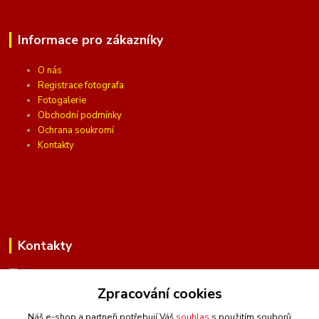
Informace pro zákazníky
O nás
Registrace fotografa
Fotogalerie
Obchodní podmínky
Ochrana soukromí
Kontakty
Kontakty
Zpracování cookies
(Po-Pá, 10 - 16 hod.)
Náš e-shop a partneři potřebují Váš
souhlas
s použitím souborů