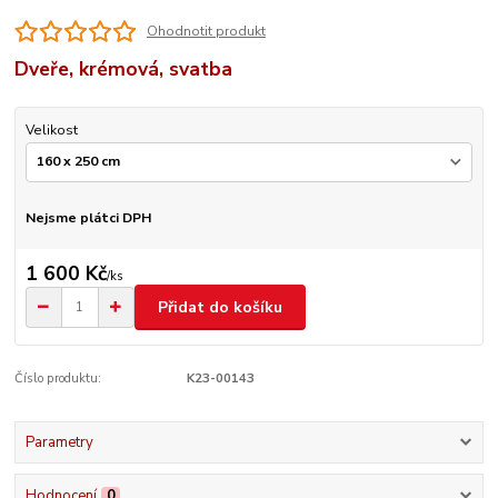
Ohodnotit produkt
Dveře, krémová, svatba
Velikost
Nejsme plátci DPH
1 600 Kč
/
ks
Přidat do košíku
Číslo produktu:
K23-00143
Parametry
Hodnocení
0