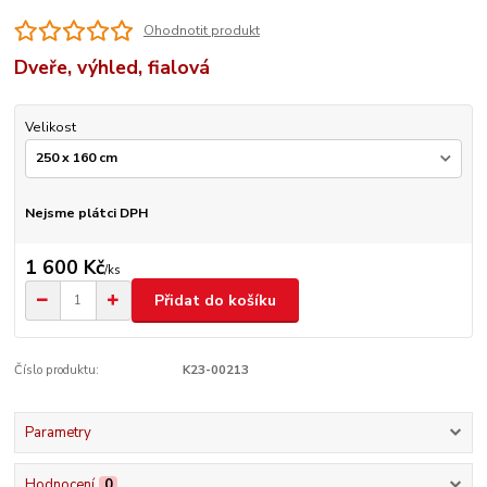
Ohodnotit produkt
Dveře, výhled, fialová
Velikost
Nejsme plátci DPH
1 600 Kč
/
ks
Přidat do košíku
Číslo produktu:
K23-00213
Parametry
Hodnocení
0