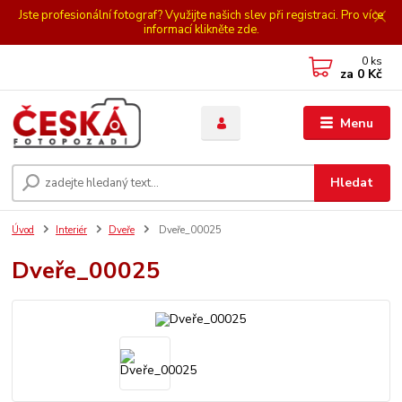
Jste profesionální fotograf? Využijte našich slev při registraci. Pro více
informací klikněte zde.
0
ks
za
0 Kč
Menu
Hledat
Úvod
Interiér
Dveře
Dveře_00025
Dveře_00025