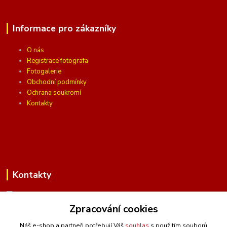
Informace pro zákazníky
O nás
Registrace fotografa
Fotogalerie
Obchodní podmínky
Ochrana soukromí
Kontakty
Kontakty
Zpracování cookies
(Po-Pá, 10 - 16 hod.)
Náš e-shop a partneři potřebují Váš
souhlas
s použitím souborů