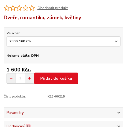
Ohodnotit produkt
Dveře, romantika, zámek, květiny
Velikost
Nejsme plátci DPH
1 600 Kč
/
ks
Přidat do košíku
Číslo produktu:
K23-00215
Parametry
Hodnocení
0