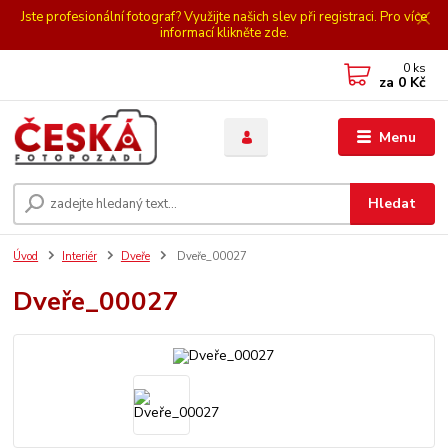
Jste profesionální fotograf? Využijte našich slev při registraci. Pro více
informací klikněte zde.
0
ks
za
0 Kč
Menu
Hledat
Úvod
Interiér
Dveře
Dveře_00027
Dveře_00027