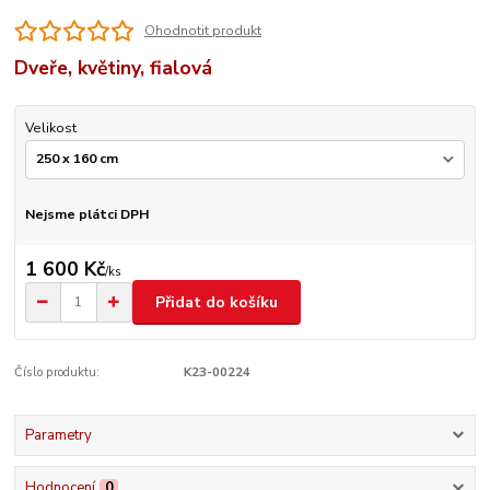
Ohodnotit produkt
Dveře, květiny, fialová
Velikost
Nejsme plátci DPH
1 600 Kč
/
ks
Přidat do košíku
Číslo produktu:
K23-00224
Parametry
Hodnocení
0