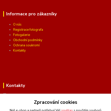
Informace pro zákazníky
O nás
Registrace fotografa
Fotogalerie
Obchodní podmínky
Ochrana soukromí
Kontakty
Kontakty
Zpracování cookies
(Po-Pá, 10 - 16 hod.)
Náš e-shop a partneři potřebují Váš
souhlas
s použitím souborů