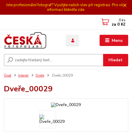
Jste profesionální fotograf? Využijte našich slev při registraci. Pro více
informací klikněte zde.
0
ks
za
0 Kč
Menu
Hledat
Úvod
Interiér
Dveře
Dveře_00029
Dveře_00029