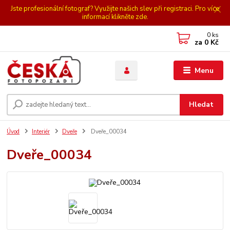
Jste profesionální fotograf? Využijte našich slev při registraci. Pro více
informací klikněte zde.
0
ks
za
0 Kč
Menu
Hledat
Úvod
Interiér
Dveře
Dveře_00034
Dveře_00034