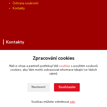
Ochrana soukromí
Kontakty
Kontakty
Zpracování cookies
(Po-Pá, 10 - 16 hod.)
Náš e-shop a partneři potřebují Váš
souhlas
s použitím souborů
cookies, aby Vám mohli zobrazovat informace týkající se Vašich
info@ceskafotopozadi.cz
zájmů.
Souhlasím
Nastavení
Souhlas můžete odmítnout
zde
.
Vytvořeno na
Eshop-rychle.cz