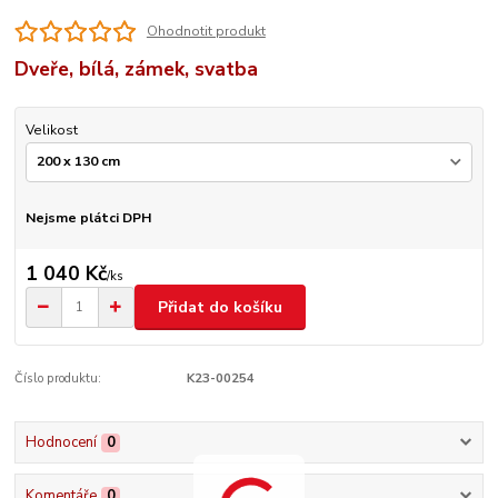
Ohodnotit produkt
Dveře, bílá, zámek, svatba
Velikost
Nejsme plátci DPH
1 040 Kč
/
ks
Přidat do košíku
Číslo produktu:
K23-00254
Hodnocení
0
Komentáře
0