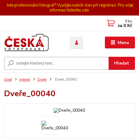
Jste profesionální fotograf? Využijte našich slev při registraci. Pro více
informací klikněte zde.
0
ks
za
0 Kč
Menu
Hledat
Úvod
Interiér
Dveře
Dveře_00040
Dveře_00040