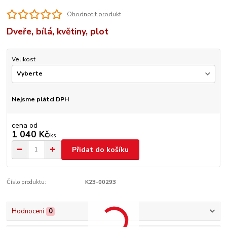
Ohodnotit produkt
Dveře, bílá, květiny, plot
Velikost
Nejsme plátci DPH
cena od
1 040 Kč
/
ks
Přidat do košíku
Číslo produktu:
K23-00293
Hodnocení
0