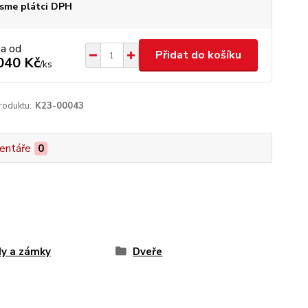
sme plátci DPH
na od
Přidat do košíku
040 Kč
/
ks
roduktu:
K23-00043
entáře
0
y a zámky
Dveře