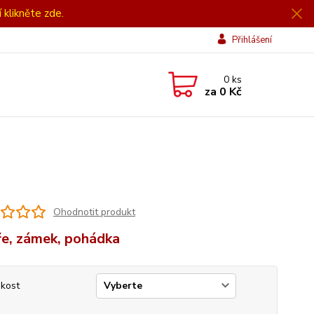
í klikněte zde.
Přihlášení
0
ks
za
0 Kč
Ohodnotit produkt
e, zámek, pohádka
ikost