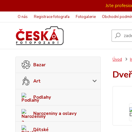
Jste profesion
O nás
Registrace fotografa
Fotogalerie
Obchodní podmí
Úvod
I
Bazar
Dve
Art
Podlahy
Narozeniny a oslavy
Dětské