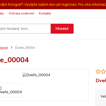
ální fotograf? Využijte našich slev při registraci. Pro více informac
nky
Ochrana soukromí
Kontakty
Hledat
nteriér
Dveře_00004
ře_00004
Dveř
Vel