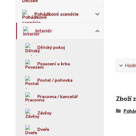
Pohádkové scenérie
Interiér
Dětský pokoj
Posezení u krbu
Hodn
Postel / pohovka
Pracovna / kancelář
Zboží 
Pohád
Závěsy
Dveře