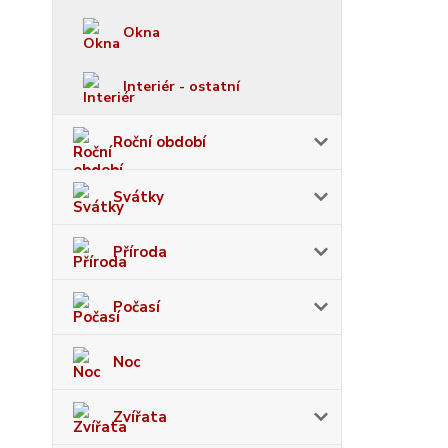
Okna
Interiér - ostatní
Roční období
Svátky
Příroda
Počasí
Noc
Zvířata