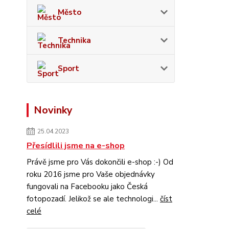
Město
Technika
Sport
Novinky
25.04.2023
Přesídlili jsme na e-shop
Právě jsme pro Vás dokončili e-shop :-) Od
roku 2016 jsme pro Vaše objednávky
fungovali na Facebooku jako Česká
fotopozadí. Jelikož se ale technologi...
číst
celé