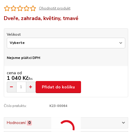
Ohodnotit produkt
Dveře, zahrada, květiny, tmavé
Velikost
Nejsme plátci DPH
cena od
1 040 Kč
/
ks
Přidat do košíku
Číslo produktu:
K23-00064
Hodnocení
0