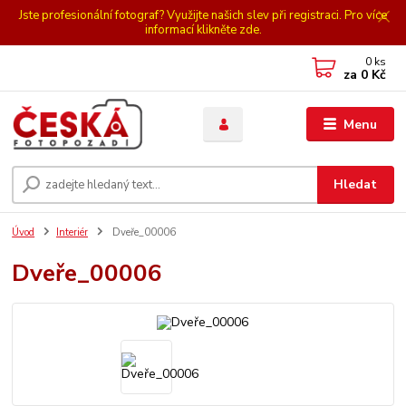
Jste profesionální fotograf? Využijte našich slev při registraci. Pro více
informací klikněte zde.
0
ks
za
0 Kč
Menu
Hledat
Úvod
Interiér
Dveře_00006
Dveře_00006