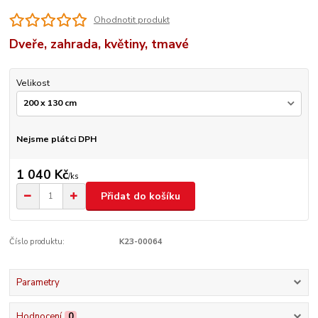
Ohodnotit produkt
Dveře, zahrada, květiny, tmavé
Velikost
Nejsme plátci DPH
1 040 Kč
/
ks
Přidat do košíku
Číslo produktu:
K23-00064
Parametry
Hodnocení
0