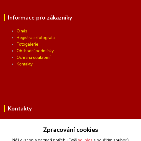
Informace pro zákazníky
O nás
Registrace fotografa
Fotogalerie
Obchodní podmínky
Ochrana soukromí
Kontakty
Kontakty
Zpracování cookies
(Po-Pá, 10 - 16 hod.)
Náš e-shop a partneři potřebují Váš
souhlas
s použitím souborů