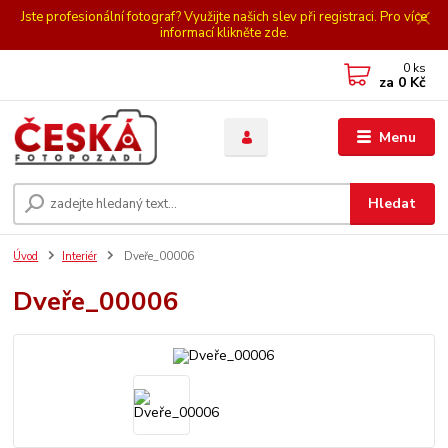
Jste profesionální fotograf? Využijte našich slev při registraci. Pro více
informací klikněte zde.
0
ks
za
0 Kč
Menu
Hledat
Úvod
Interiér
Dveře_00006
Dveře_00006