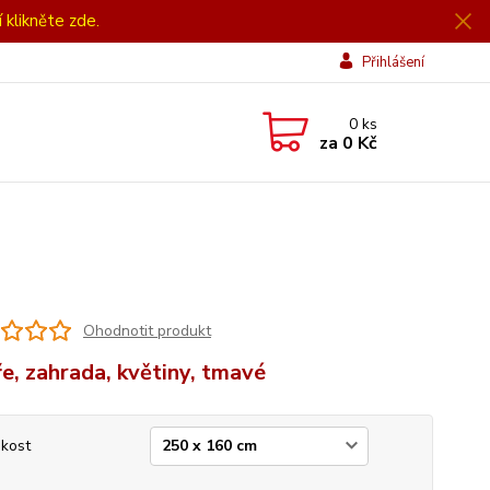
í klikněte zde.
Přihlášení
0
ks
za
0 Kč
Ohodnotit produkt
e, zahrada, květiny, tmavé
ikost