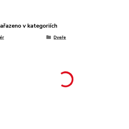
zařazeno v kategoriích
iér
Dveře