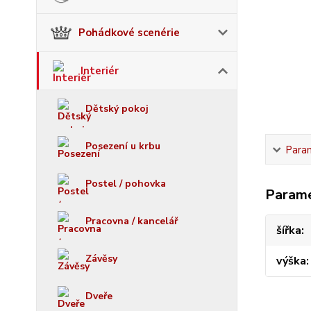
Pohádkové scenérie
Interiér
Dětský pokoj
Posezení u krbu
Para
Postel / pohovka
Param
Pracovna / kancelář
šířka
Závěsy
výška
Dveře