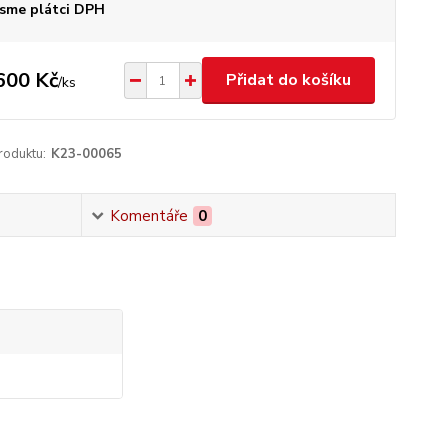
sme plátci DPH
600 Kč
Přidat do košíku
/
ks
roduktu:
K23-00065
Komentáře
0