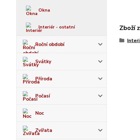
Okna
Zboží 
Interiér - ostatní
Inter
Roční období
Svátky
Příroda
Počasí
Noc
Zvířata