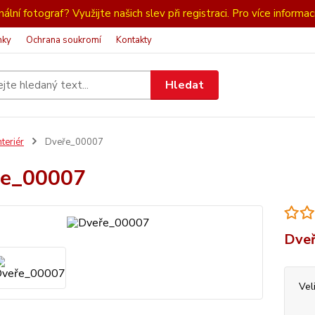
ální fotograf? Využijte našich slev při registraci. Pro více informac
nky
Ochrana soukromí
Kontakty
Hledat
nteriér
Dveře_00007
ře_00007
Dveř
Vel