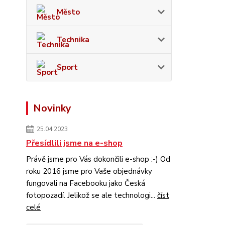
Město
Technika
Sport
Novinky
25.04.2023
Přesídlili jsme na e-shop
Právě jsme pro Vás dokončili e-shop :-) Od
roku 2016 jsme pro Vaše objednávky
fungovali na Facebooku jako Česká
fotopozadí. Jelikož se ale technologi...
číst
celé