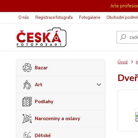
Jste profesion
O nás
Registrace fotografa
Fotogalerie
Obchodní podmí
Úvod
I
Bazar
Dve
Art
Podlahy
Narozeniny a oslavy
Dětské