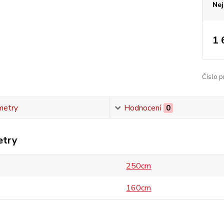
Nej
1 
Číslo p
metry
Hodnocení
0
etry
250cm
160cm