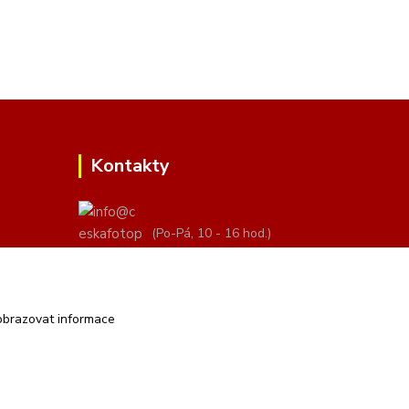
Kontakty
(Po-Pá, 10 - 16 hod.)
info@ceskafotopozadi.cz
obrazovat informace