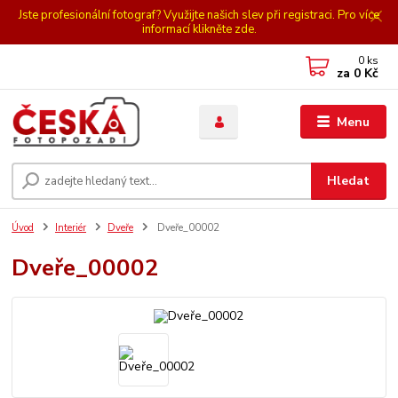
Jste profesionální fotograf? Využijte našich slev při registraci. Pro více
informací klikněte zde.
0
ks
za
0 Kč
Menu
Hledat
Úvod
Interiér
Dveře
Dveře_00002
Dveře_00002