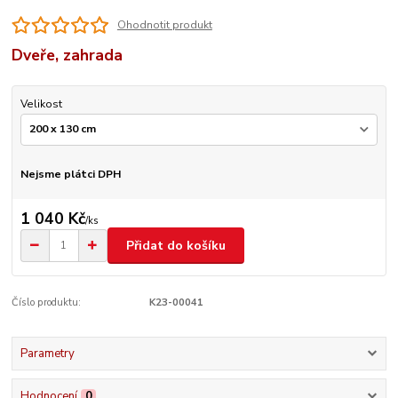
Ohodnotit produkt
Dveře, zahrada
Velikost
Nejsme plátci DPH
1 040 Kč
/
ks
Přidat do košíku
Číslo produktu:
K23-00041
Parametry
Hodnocení
0