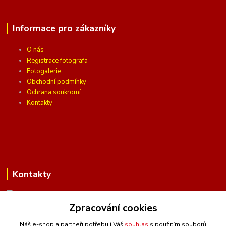
Informace pro zákazníky
O nás
Registrace fotografa
Fotogalerie
Obchodní podmínky
Ochrana soukromí
Kontakty
Kontakty
Zpracování cookies
(Po-Pá, 10 - 16 hod.)
Náš e-shop a partneři potřebují Váš
souhlas
s použitím souborů