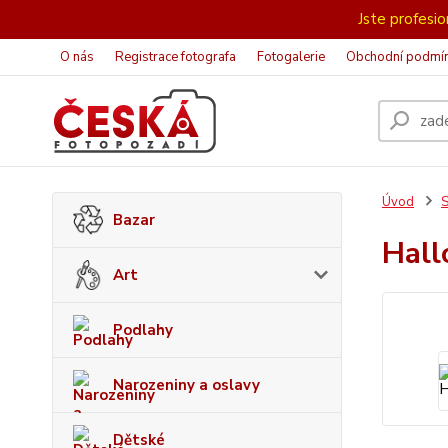
Jste profesion
O nás
Registrace fotografa
Fotogalerie
Obchodní podmí
Úvod
S
Bazar
Hal
Art
Podlahy
Narozeniny a oslavy
Dětské