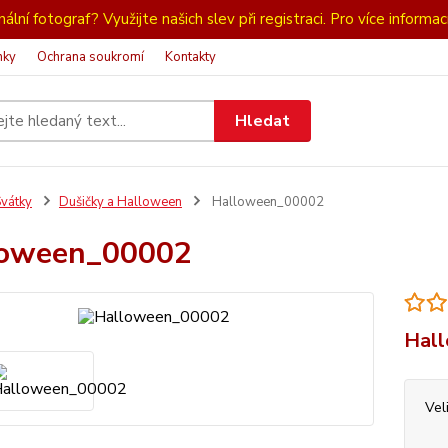
ální fotograf? Využijte našich slev při registraci. Pro více informac
nky
Ochrana soukromí
Kontakty
Hledat
vátky
Dušičky a Halloween
Halloween_00002
loween_00002
Hall
Vel