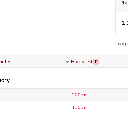
Nej
1 
Číslo p
metry
Hodnocení
0
etry
200cm
130cm