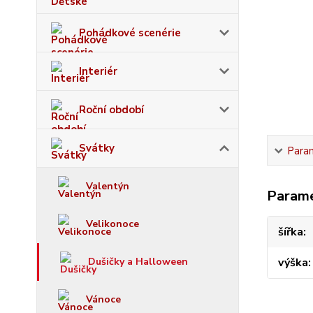
Pohádkové scenérie
Interiér
Roční období
Svátky
Para
Valentýn
Param
Velikonoce
šířka
Dušičky a Halloween
výška
Vánoce