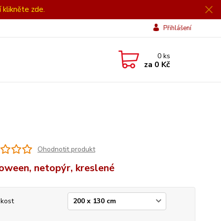
í klikněte zde.
Přihlášení
0
ks
za
0 Kč
Ohodnotit produkt
oween, netopýr, kreslené
ikost