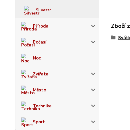
Silvestr
Zboží 
Příroda
Svát
Počasí
Noc
Zvířata
Město
Technika
Sport