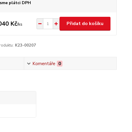
sme plátci DPH
040 Kč
Přidat do košíku
/
ks
roduktu:
K23-00207
Komentáře
0